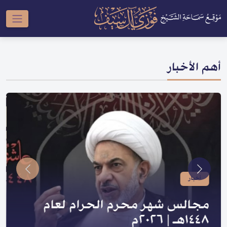
أهم الأخبار
أخبار
صدر لسماحته | سلسلة النبي والعترة
و السلسلة الحسينية