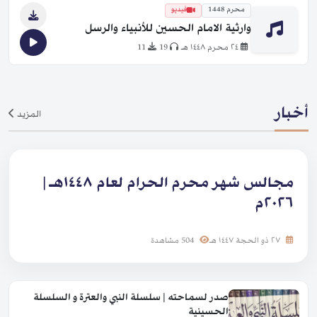
محرم 1448
فيديو
وارثية الامام الحسين للأنبياء والرسل
٢٤ محرم ١٤٤٨ هـ
19
11
أخبار
المزيد
مجالس شهر محرم الحرام لعام ١٤٤٨هـ |
٢٠٢٦م
٢٧ ذو الحجة ١٤٤٧ هـ
504 مشاهدة
صدر لسماحته | سلسلة النبي والعترة و السلسلة
الحسينية