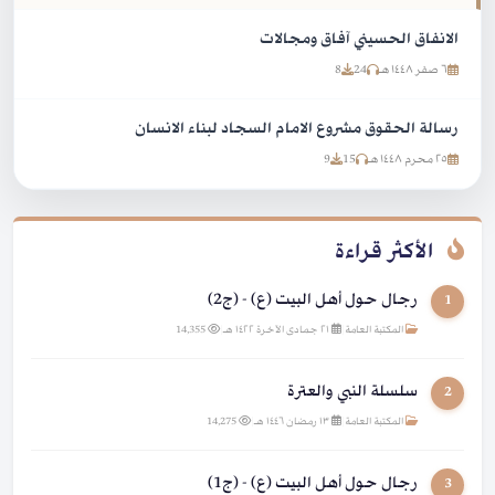
الانفاق الحسيني آفاق ومجالات
٦ صفر ١٤٤٨ هـ
24
8
رسالة الحقوق مشروع الامام السجاد لبناء الانسان
٢٥ محرم ١٤٤٨ هـ
15
9
الأكثر قراءة
رجال حول أهل البيت (ع) - (ج2)
1
المكتبة العامة
|
٢١ جمادى الآخرة ١٤٢٢ هـ
|
14,355
سلسلة النبي والعترة
2
المكتبة العامة
|
١٣ رمضان ١٤٤٦ هـ
|
14,275
رجال حول أهل البيت (ع) - (ج1)
3