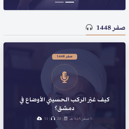
صفر 1448
صفر 1448
كيف غيّر الركب الحسيني الأوضاع في
دمشق؟
١١ صفر ١٤٤٨ هـ
|
28
|
11