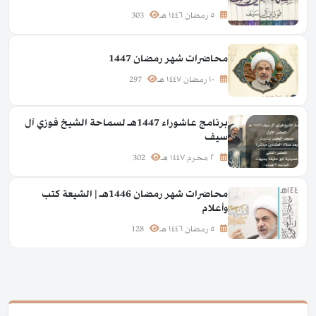
٥ رمضان ١٤٤٦ هـ
303
محاضرات شهر رمضان 1447
١٠ رمضان ١٤٤٧ هـ
297
برنامج عاشوراء 1447هـ لسماحة الشيخ فوزي آل
سيف
٢ محرم ١٤٤٧ هـ
302
محاضرات شهر رمضان 1446هـ | الشيعة كتب
وأعلام
٥ رمضان ١٤٤٦ هـ
128