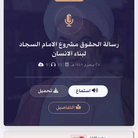
رسالة الحقوق مشروع الامام السجاد
لبناء الانسان
٢٥ محرم ١٤٤٨ هـ
|
15
|
9
استماع
تحميل
التفاصيل
محرم 1448
فيديو