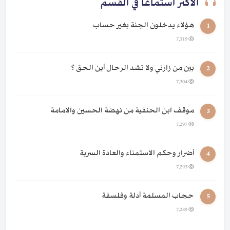
الأكثر استماعًا في القسم
هؤلاء يدخلون الجنة بغير حساب
1
7,319
بين من زارني ولا تشد الرحال أين الحق ؟
2
7,304
موقف ابن الحنفية من نهضة الحسين والامامة
3
7,297
أضرار وحكم الاستمناء والعادة السرية
4
7,293
حجاب المسلمة أدلة وفلسفة
5
7,289