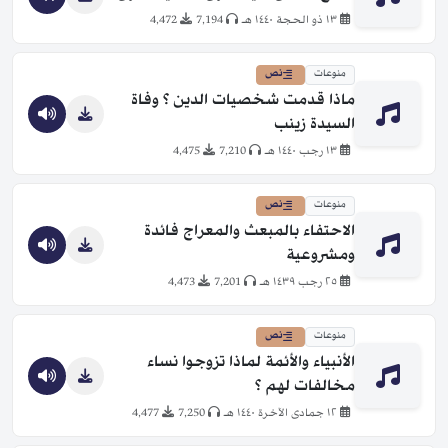
١٣ ذو الحجة ١٤٤٠ هـ
7,194
4,472
منوعات
نص
ماذا قدمت شخصيات الدين ؟ وفاة
السيدة زينب
١٣ رجب ١٤٤٠ هـ
7,210
4,475
منوعات
نص
الاحتفاء بالمبعث والمعراج فائدة
ومشروعية
٢٥ رجب ١٤٣٩ هـ
7,201
4,473
منوعات
نص
الأنبياء والأئمة لماذا تزوجوا نساء
مخالفات لهم ؟
١٢ جمادى الآخرة ١٤٤٠ هـ
7,250
4,477