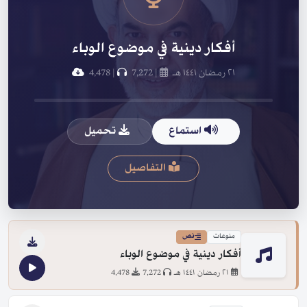
أفكار دينية في موضوع الوباء
٢١ رمضان ١٤٤١ هـ
|
7,272
|
4,478
استماع
تحميل
التفاصيل
منوعات
نص
أفكار دينية في موضوع الوباء
٢١ رمضان ١٤٤١ هـ
7,272
4,478