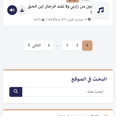
بين من زارني ولا تشد الرحال أين الحق
؟
١٣ جمادى الأولى ١٤٣٩ هـ
7,304
4,475
1
2
3
...
6
التالي
البحث في الموقع