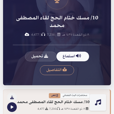
10/ مسك ختام الحج لقاء المصطفى
محمد
٨ ذو القعدة ١٤٣٥ هـ
|
7,216
|
4,477
استماع
تحميل
التفاصيل
محاضرات البث الفضائي
نص
10/ مسك ختام الحج لقاء المصطفى محمد
٨ ذو القعدة ١٤٣٥ هـ
7,216
4,477