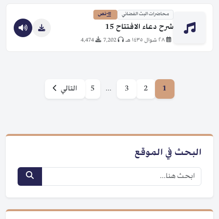
محاضرات البث الفضائي
نص
شرح دعاء الافتتاح 15
٢٨ شوال ١٤٣٥ هـ
7,202
4,474
1
2
3
...
5
التالي
البحث في الموقع