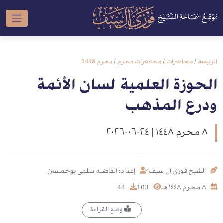
الرئيسة
/
محاضرات
/
محاضرات محرم
/
محرم 1448
الحوزة العلمية لسان الأئمة
ودرع المذهب
٨ محرم ١٤٤٨ | ٢٤-٠٦-٢٠٢٦
الشيخ فوزي آل سيف
إعداد: الفاضلة سلمى بوخمسين
٨ محرم ١٤٤٨ هـ
103
44
وضع القراءة