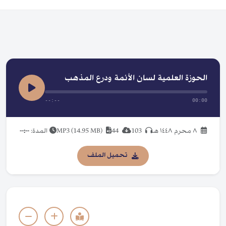
الحوزة العلمية لسان الأئمة ودرع المذهب
--:--
00:00
٨ محرم ١٤٤٨ هـ
103
44
MP3 (14.95 MB)
المدة:
--:--
تحميل الملف