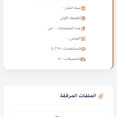
سنة النشر: ---
الطبعة: الأولى
عدد الصفحات: -- ص
القياس: --
المشاهدات: ١٤,٢٧٥
التحميلات: ٤١٠
الملفات المرفقة