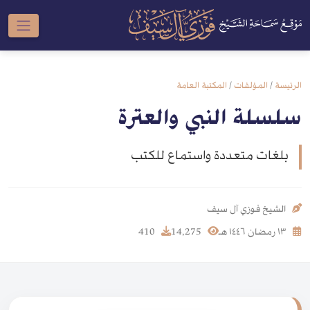
الرئيسة
/
المؤلفات
/
المكتبة العامة
سلسلة النبي والعترة
بلغات متعددة واستماع للكتب
الشيخ فوزي آل سيف
١٣ رمضان ١٤٤٦ هـ
14,275
410