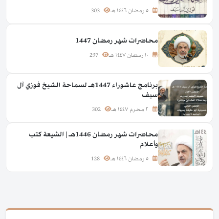
٥ رمضان ١٤٤٦ هـ
303
محاضرات شهر رمضان 1447
١٠ رمضان ١٤٤٧ هـ
297
برنامج عاشوراء 1447هـ لسماحة الشيخ فوزي آل
سيف
٢ محرم ١٤٤٧ هـ
302
محاضرات شهر رمضان 1446هـ | الشيعة كتب
وأعلام
٥ رمضان ١٤٤٦ هـ
128