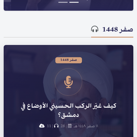
صفر 1448
صفر 1448
كيف غيّر الركب الحسيني الأوضاع في
دمشق؟
١١ صفر ١٤٤٨ هـ
|
28
|
11