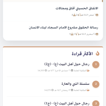
الانفاق الحسيني آفاق ومجالات
٦ صفر ١٤٤٨ هـ
24
8
رسالة الحقوق مشروع الامام السجاد لبناء الانسان
٢٥ محرم ١٤٤٨ هـ
15
9
الأكثر قراءة
رجال حول أهل البيت (ع) - (ج2)
1
المكتبة العامة
|
٢١ جمادى الآخرة ١٤٢٢ هـ
|
14,355
سلسلة النبي والعترة
2
المكتبة العامة
|
١٣ رمضان ١٤٤٦ هـ
|
14,275
رجال حول أهل البيت (ع) - (ج1)
3