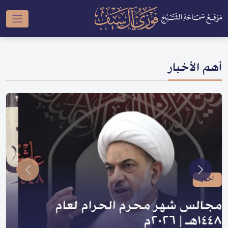
أهم الأخبار
أخبار
صدر لسماحته | سلسلة النبي والعترة
و السلسلة الحسينية