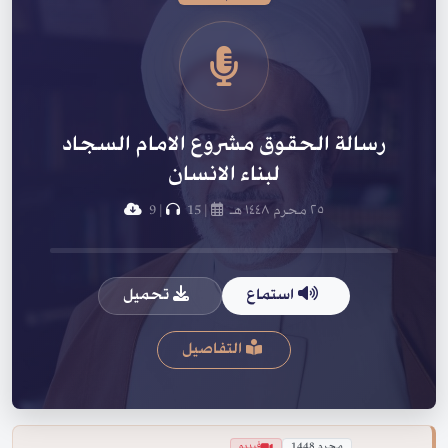
رسالة الحقوق مشروع الامام السجاد
لبناء الانسان
٢٥ محرم ١٤٤٨ هـ
|
15
|
9
استماع
تحميل
التفاصيل
محرم 1448
فيديو