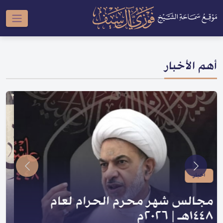
أهم الأخبار
أخبار
صدر لسماحته | سلسلة النبي والعترة
و السلسلة الحسينية