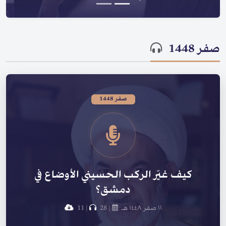
صفر 1448
صفر 1448
كيف غيّر الركب الحسيني الأوضاع في
دمشق؟
١١ صفر ١٤٤٨ هـ
|
28
|
11