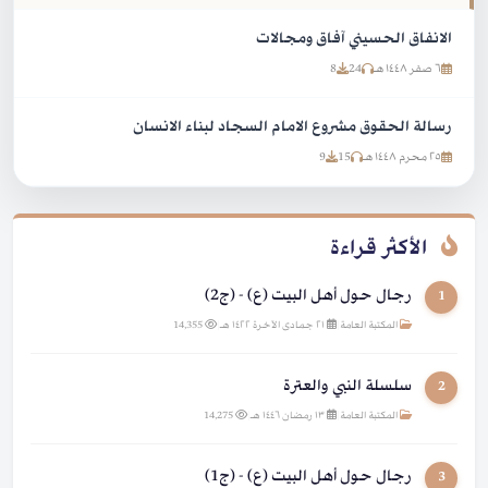
الانفاق الحسيني آفاق ومجالات
٦ صفر ١٤٤٨ هـ
24
8
رسالة الحقوق مشروع الامام السجاد لبناء الانسان
٢٥ محرم ١٤٤٨ هـ
15
9
الأكثر قراءة
رجال حول أهل البيت (ع) - (ج2)
1
المكتبة العامة
|
٢١ جمادى الآخرة ١٤٢٢ هـ
|
14,355
سلسلة النبي والعترة
2
المكتبة العامة
|
١٣ رمضان ١٤٤٦ هـ
|
14,275
رجال حول أهل البيت (ع) - (ج1)
3