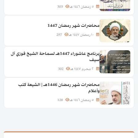
٥ رمضان ١٤٤٦ هـ
303
محاضرات شهر رمضان 1447
١٠ رمضان ١٤٤٧ هـ
297
برنامج عاشوراء 1447هـ لسماحة الشيخ فوزي آل
سيف
٢ محرم ١٤٤٧ هـ
302
محاضرات شهر رمضان 1446هـ | الشيعة كتب
وأعلام
٥ رمضان ١٤٤٦ هـ
128