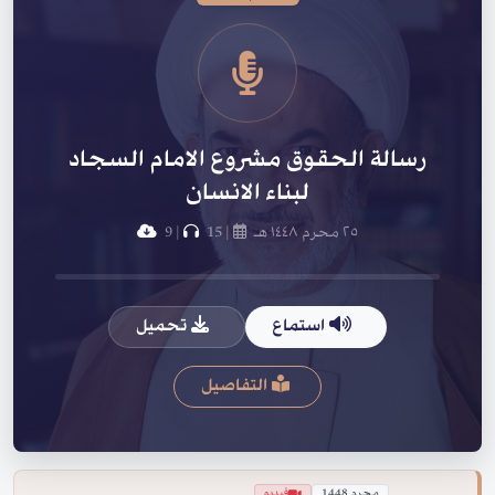
رسالة الحقوق مشروع الامام السجاد
لبناء الانسان
٢٥ محرم ١٤٤٨ هـ
|
15
|
9
استماع
تحميل
التفاصيل
محرم 1448
فيديو