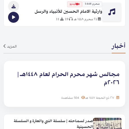
محرم 1448
فيديو
وارثية الامام الحسين للأنبياء والرسل
٢٤ محرم ١٤٤٨ هـ
19
11
أخبار
المزيد
مجالس شهر محرم الحرام لعام ١٤٤٨هـ |
٢٠٢٦م
٢٧ ذو الحجة ١٤٤٧ هـ
504 مشاهدة
صدر لسماحته | سلسلة النبي والعترة و السلسلة
الحسينية