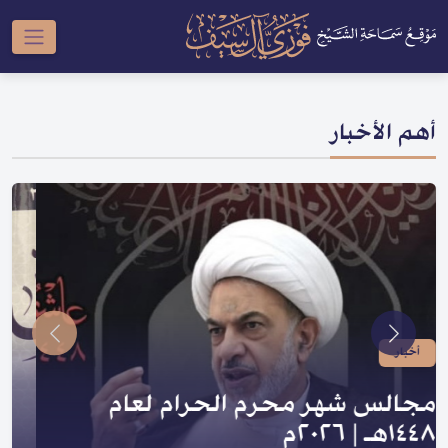
أهم الأخبار
أخبار
صدر لسماحته | سلسلة النبي والعترة
و السلسلة الحسينية