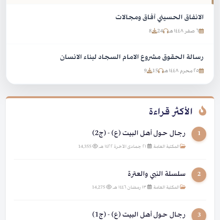
الانفاق الحسيني آفاق ومجالات
٦ صفر ١٤٤٨ هـ
24
8
رسالة الحقوق مشروع الامام السجاد لبناء الانسان
٢٥ محرم ١٤٤٨ هـ
15
9
الأكثر قراءة
رجال حول أهل البيت (ع) - (ج2)
1
المكتبة العامة
|
٢١ جمادى الآخرة ١٤٢٢ هـ
|
14,355
سلسلة النبي والعترة
2
المكتبة العامة
|
١٣ رمضان ١٤٤٦ هـ
|
14,275
رجال حول أهل البيت (ع) - (ج1)
3