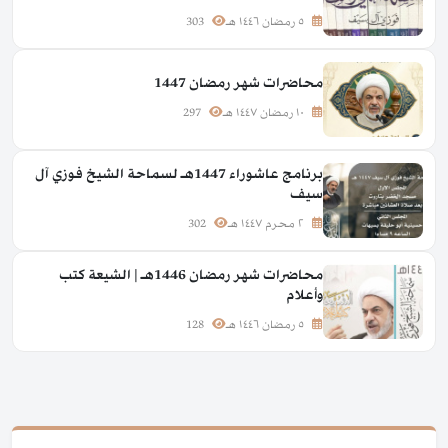
٥ رمضان ١٤٤٦ هـ
303
محاضرات شهر رمضان 1447
١٠ رمضان ١٤٤٧ هـ
297
برنامج عاشوراء 1447هـ لسماحة الشيخ فوزي آل
سيف
٢ محرم ١٤٤٧ هـ
302
محاضرات شهر رمضان 1446هـ | الشيعة كتب
وأعلام
٥ رمضان ١٤٤٦ هـ
128