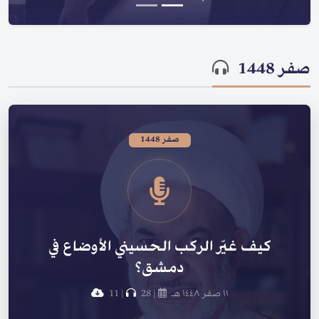
صفر 1448
صفر 1448
كيف غيّر الركب الحسيني الأوضاع في
دمشق؟
١١ صفر ١٤٤٨ هـ
|
28
|
11