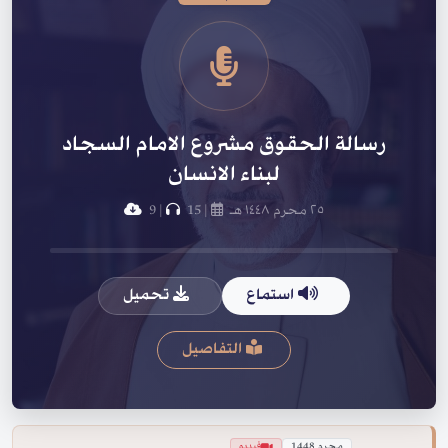
رسالة الحقوق مشروع الامام السجاد
لبناء الانسان
٢٥ محرم ١٤٤٨ هـ
|
15
|
9
استماع
تحميل
التفاصيل
محرم 1448
فيديو