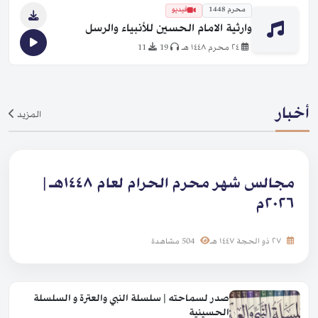
محرم 1448
فيديو
وارثية الامام الحسين للأنبياء والرسل
٢٤ محرم ١٤٤٨ هـ
19
11
أخبار
المزيد
مجالس شهر محرم الحرام لعام ١٤٤٨هـ |
٢٠٢٦م
٢٧ ذو الحجة ١٤٤٧ هـ
504 مشاهدة
صدر لسماحته | سلسلة النبي والعترة و السلسلة
الحسينية