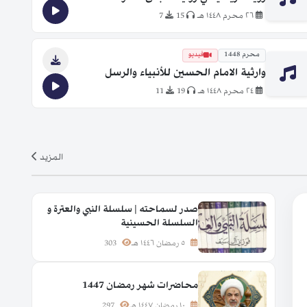
٢٦ محرم ١٤٤٨ هـ
15
7
محرم 1448
فيديو
وارثية الامام الحسين للأنبياء والرسل
٢٤ محرم ١٤٤٨ هـ
19
11
المزيد
صدر لسماحته | سلسلة النبي والعترة و
السلسلة الحسينية
٥ رمضان ١٤٤٦ هـ
303
محاضرات شهر رمضان 1447
١٠ رمضان ١٤٤٧ هـ
297