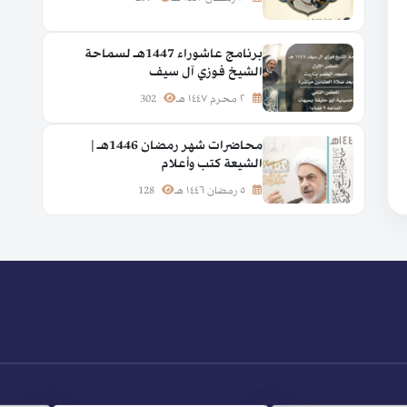
برنامج عاشوراء 1447هـ لسماحة
الشيخ فوزي آل سيف
٢ محرم ١٤٤٧ هـ
302
محاضرات شهر رمضان 1446هـ |
الشيعة كتب وأعلام
٥ رمضان ١٤٤٦ هـ
128