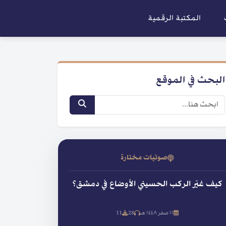
المكتبة الرقمية
البحث في الموقع
صوتيات مختارة
كيف غيّر الركب الحسيني الأوضاع في دمشق؟
١١ صفر ١٤٤٨ هـ
28
11