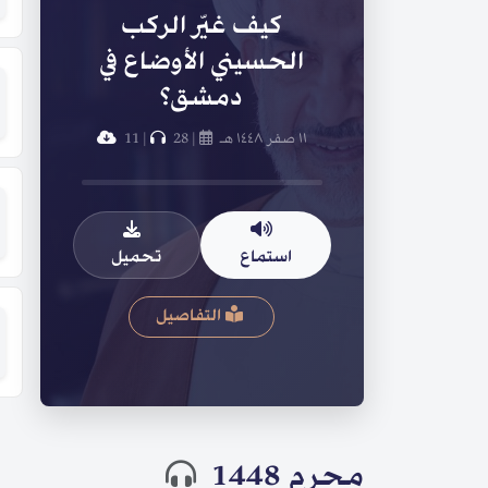
كيف غيّر الركب
الحسيني الأوضاع في
دمشق؟
١١ صفر ١٤٤٨ هـ
|
28
|
11
استماع
تحميل
التفاصيل
محرم 1448