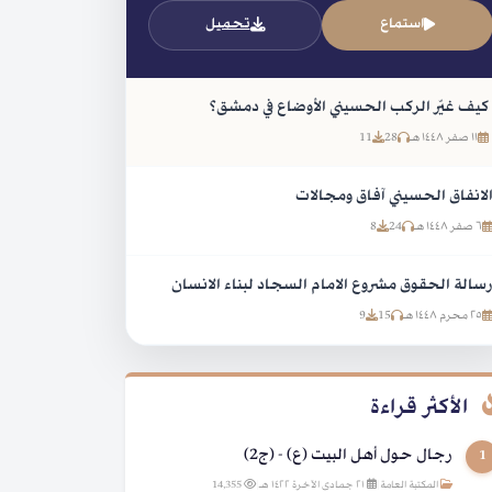
استماع
تحميل
كيف غيّر الركب الحسيني الأوضاع في دمشق؟
١١ صفر ١٤٤٨ هـ
28
11
لانفاق الحسيني آفاق ومجالات
٦ صفر ١٤٤٨ هـ
24
8
سالة الحقوق مشروع الامام السجاد لبناء الانسان
٢٥ محرم ١٤٤٨ هـ
15
9
الأكثر قراءة
رجال حول أهل البيت (ع) - (ج2)
1
المكتبة العامة
|
٢١ جمادى الآخرة ١٤٢٢ هـ
|
14,355