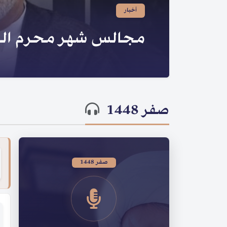
صدر لسماحته | سلسلة ا
الحسينية
صفر 1448
صفر 1448