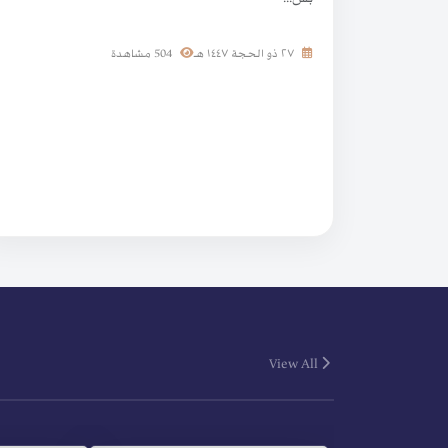
٢٧ ذو الحجة ١٤٤٧ هـ
504 مشاهدة
View All