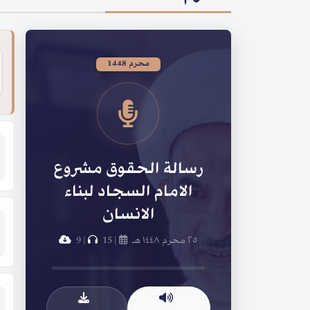
محرم 1448
رسالة الحقوق مشروع
الامام السجاد لبناء
الانسان
٢٥ محرم ١٤٤٨ هـ
|
15
|
9