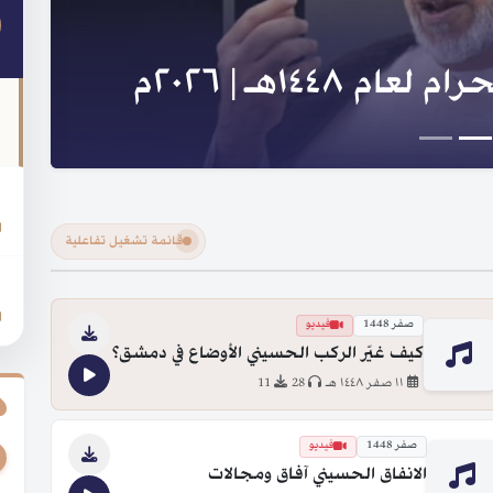
لنبي والعترة و السلسلة
ا
قائمة تشغيل تفاعلية
ر
صفر 1448
فيديو
كيف غيّر الركب الحسيني الأوضاع في دمشق؟
١١ صفر ١٤٤٨ هـ
28
11
صفر 1448
فيديو
الانفاق الحسيني آفاق ومجالات