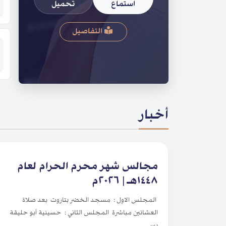
استماع
تحميل
التفاصيل
أخبار
مجالس شهر محرم الحرام لعام
١٤٤٨هـ | ٢٠٢٦م
المجلس الاول : مسجد الخضر بتاروت بعد صلاة
العشائين مباشرة المجلس الثاني : حسينية أبو حليقة
بس...