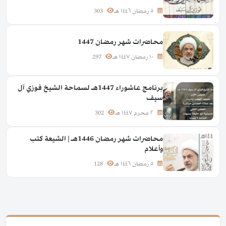
٥ رمضان ١٤٤٦ هـ
303
محاضرات شهر رمضان 1447
١٠ رمضان ١٤٤٧ هـ
297
برنامج عاشوراء 1447هـ لسماحة الشيخ فوزي آل
سيف
٢ محرم ١٤٤٧ هـ
302
محاضرات شهر رمضان 1446هـ | الشيعة كتب
وأعلام
٥ رمضان ١٤٤٦ هـ
128