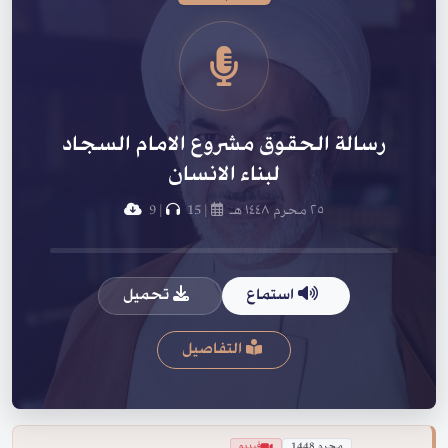
رسالة الحقوق مشروع الامام السجاد
لبناء الانسان
٢٥ محرم ١٤٤٨ هـ
|
15
|
9
استماع
تحميل
التفاصيل
محرم 1448
فيديو