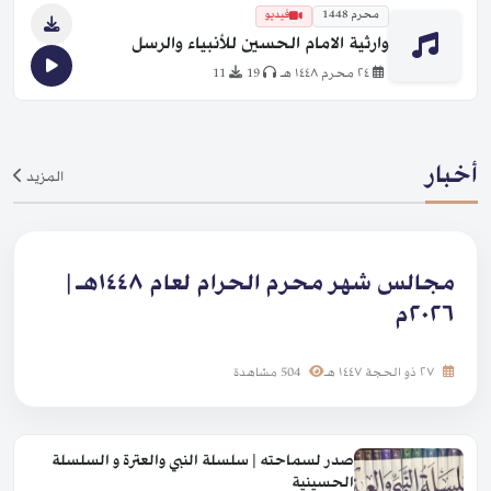
محرم 1448
فيديو
وارثية الامام الحسين للأنبياء والرسل
٢٤ محرم ١٤٤٨ هـ
19
11
أخبار
المزيد
مجالس شهر محرم الحرام لعام ١٤٤٨هـ |
٢٠٢٦م
٢٧ ذو الحجة ١٤٤٧ هـ
504 مشاهدة
صدر لسماحته | سلسلة النبي والعترة و السلسلة
الحسينية