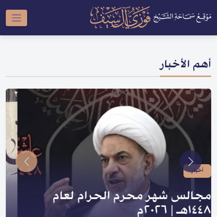
أهم الأخبار
أخبار
صدر لسماحته | سلسلة النبي والعترة
و السلسلة الحسينية