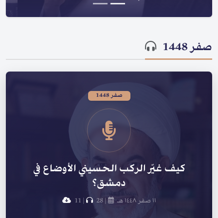
صفر 1448
صفر 1448
كيف غيّر الركب الحسيني الأوضاع في
دمشق؟
١١ صفر ١٤٤٨ هـ
|
28
|
11