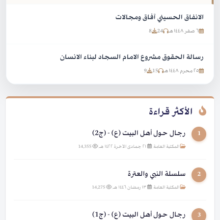
الانفاق الحسيني آفاق ومجالات
٦ صفر ١٤٤٨ هـ
24
8
رسالة الحقوق مشروع الامام السجاد لبناء الانسان
٢٥ محرم ١٤٤٨ هـ
15
9
الأكثر قراءة
رجال حول أهل البيت (ع) - (ج2)
1
المكتبة العامة
|
٢١ جمادى الآخرة ١٤٢٢ هـ
|
14,355
سلسلة النبي والعترة
2
المكتبة العامة
|
١٣ رمضان ١٤٤٦ هـ
|
14,275
رجال حول أهل البيت (ع) - (ج1)
3