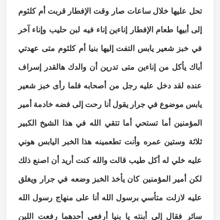
تحل عليها خلال ساعات صار وقت الإفطار قربت أم كلثوم
إلى أبيها طعام الإفطار إناءين إناء فيه لبن حليب وإناء آخر
في خبز شعير يابس التفت إليها بنيا أم كلثوم متى عهدتي
أباك يأكل من إناءين متى تدرين أن والدك هالقدر إسراف
عنده لقد دخل عليه رجل من أصحابه فلما رأى خبز شعير
يابس موضوع في جرار يقول أنا رحت إلى فضه خادمة أمير
المؤمنين أما تستحي أما تتقي الله في هذا الشيخ الكبير
ثلاثة وستين عمره وأنت تطعمينه هذا الخبر اليابس هوني
عليه خلي له أكل طيب قالت والله كنت أريد أن اصنع ذلك
لكن أمير المؤمنين كان يأخذ الخبز وضعه في جرار ويغلق
عليه لازلت متأسي برسول الله أنا على منهاج رسول الله
سائر فقال إلى أبنته يا بنيا أرفعي أحدهما رفعت اللبن