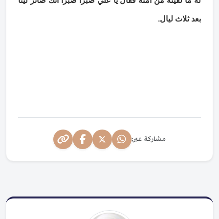
له ما لقيته من أمته فقال يا علي صبراً صبرا أنك صائر لينا
بعد ثلاث ليال.
مشاركة عبر: