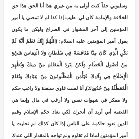
وسلبوني حقاً كنت أولى به من غيري هذا أنا الحق هذا حق
الخلافة والإمامة كان لي, طيب إذا كذا لم لا تمضي يا أمير
المؤمنين إلى آخر المشوار في الصراع وليكن ما يكون
يقول أمير المؤمنين عليه السلام: (اللَّهُمَّ إِنَّكَ تَعْلَمُ أَنَّهُ لَمْ
يَكُنِ الَّذِي كَانَ مِنَّا مُنَافَسَةً فِي سُلْطَانٍ وَلَا الْتِمَاسَ شَيْ‏ءٍ
مِنْ فُضُولِ الْحُطَامِ وَلَكِنْ لِنَرِدَ الْمَعَالِمَ مِنْ دِينِكَ وَنُظْهِرَ
الْإِصْلَاحَ فِي بِلَادِكَ فَيَأْمَنَ الْمَظْلُومُونَ مِنْ عِبَادِكَ وَتُقَامَ
الْمُعَطَّلَةُ مِنْ حُدُودِكَ), أنا لست غاوي سلطة ولا راغب حكم
ولا مفكر في شهوات نفس ولا أرغب في مال وإيما هي
القضية أني أريد أن أتحرك لكي يعاد حكم الإسلام وقيم
الدين تعود حاكمة على الناس إذا كان كذلك لم تخليت يا
أمير المؤمنين لماذا لم تقاوم ولم تواجه بالمقدار اللي عندك