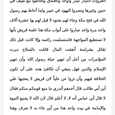
الغزوات الكبار كبدر وأوحد والخندق وتحالفوا مع ثقيف في
حنين وغيرها ونصروا اليهود في خيبر ولما أحاط بهم رسول
الله في فتح مكة وجاء لهم بجنود لا قبل لهم بها عشرة آلاف
واحد مرة واحد صاروا على أبواب مكة هنا علمة قريش بأنها
لا تستطيع المواجهة فاستسلمت راغمه وإلا كانت قبل ذلك
تقاتل بشراسة أنفقت المال قاتلت بالسلاح دبرت
المؤامرات من أجل أن تنهي حياة رسول الله وأن تنهي
الإسلام والدين فهل ينبغي أن تكافئ هذه على أن تكون
الخلافة فيهم وأن تزوا عن علياً لان قريش لا يعجبها علي
أبن أبي طالب قال أحدهم أتدري ما منع قومكم منكم فقال
لا قال أبن عباس أنه لا, لا أعلم قال لان الله لا يجمع النبوة
والإمامة في بيت واحد هذا من أين جاء به لا نعرف وهذا