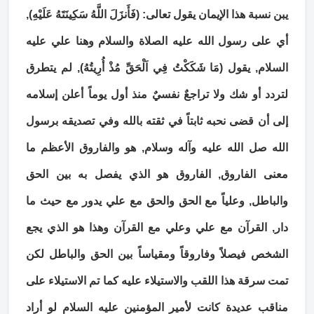
يبن نسبة هذا الإيمان يقول تعالى: (فَأَنزَلَ اللَّهُ سَكِينَتَهُ عَلَيْهِ),
أي على رسول الله عليه الصلاة والسلام وهنا علي عليه
السلام, يقول (مَا شَكَكْتُ فِي اَلْحَقِّ مُذْ أُرِيتُهُ), لم يتطرق
لتردد أو شك ولا تراجعٌ نفسيٌ منذ أول يوماً أعلن إسلامه
إلى أن قضى نحبه ثابتاً في ثقته بالله وفي تصديقه برسول
الله صل الله عليه وآله وسلام, هو والفاروق الأعظم ما
معنى الفاروق, الفاروق هو الذي يفصل به بين الحق
والباطل, وعلياً مع الحق والحق مع علي يدور مع حيث ما
دار, القرآن مع علي وعلي مع القرآن وهذا هو الذي يجع
الشخص فيصلاً وفاروقاً ومقياساً بين الحق والباطل لكن
تمت سرقة هذا اللقب والاستيلاء عليه كما تم الاستيلاء على
مناقب عديدة كانت لأمير المؤمنين عليه السلام لو أراد