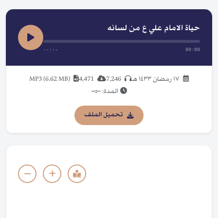
حياة الامام علي ع من لسانه
--:--
00:00
١٧ رمضان ١٤٣٣ هـ
7,246
4,471
MP3 (6.62 MB)
المدة:
--:--
تحميل الملف