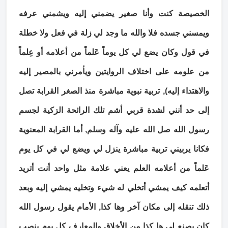
الخصيصة كنت وأنا صغير يضمني إليه ويشمني عرفه
ويمسني جسده فلا والله ما وجد لي زلة في فعل ولا خطلة
في قول وكان يضع لي كل يوماً عَلماً من أعلامه أو عِلماً
من علومه على اختلاف الروايتين ويأمرني بالمصير إليه
والاهتداء إليه), تربية نبوية مباشرة منذ الصغر القرابة تصل
إلى حد أنني لشدة قربي أشم تلك الرائحة الزكية لجسم
رسول الله صل الله عليه وآله وسلم, أما القرابة المعنوية
فكانا يربيني تربية مباشرة ينزل لي ويضع لي في كل يوم
عَلماً من أعلامه العلم يعني علامة مثل واحد أنت أتريد
أتعلمه كيف يمشي أتخلي له شيء وتخليه يمشي إليه وبعد
ذلك تنقله إلى مكان آخر وها كذا, الأمام يقول رسول الله
كان يصنع لي ها كذا من الأخلاق والمعارف كل يوم ينصب