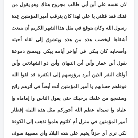
لان نفسه علي أبن أبي طالب مجروح هناك وهو يقول من
قتلك فقد قتلني يا علي لهذا كان يترقب أمير المؤمنين عِدة
رسول الله وكان يتوقع في مثل هذا الشهر الكريم أن ينبعث
أشقاها ليخضب هذه من هذه ويتشوق إلى لقاء أحبته
وأصحابه كان يبكي في أواخر أيامه يبكي ويمسح دموعة
يقول أين عمار وأين أبن التيهان وأين ذو الشهادتين وأين
أولئك النفر الذين أبرد برؤوسهم إلى الكفرة قد لقوا الله
فوفاهم حسابهم يا أمير المؤمنين أنت أيضاً في أثرهم رائح
وستفجع من خلفك برحيلك حتى يقول الناس وا إماماه وا
علياه وا سيداه عظم الله أجوركم مثل هذه الليلة إفطار
أمير المؤمنين في منزل أم كلثوم هلموا نذهب إلى الكوفة
لكي نرى أي حزناً يخيم على هذه البلاد وأي مصيبة سوف