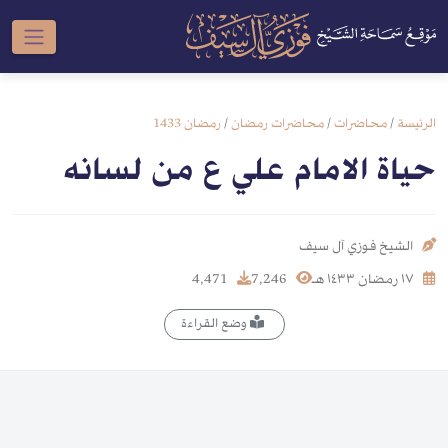
الرئيسة
/
محاضرات
/
محاضرات رمضان
/
رمضان 1433
حياة الامام علي ع من لسانه
الشيخ فوزي آل سيف
١٧ رمضان ١٤٣٣ هـ
7,246
4,471
وضع القراءة