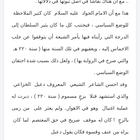
.. مع أن هناك نقاشا في أصل ثبوتها في دلالاتها .
هذا مع أن الامام الجواد عليه السلام كان كثير الملاحظة
للوضع السياسي ، فيجتنب كل ما كان يثير السلطان إلى
الدرجة التي رأيناه فيها يأمر الشيعة أن يتوقفوا عن جلب
الاخماس إليه ، ويعفيهم في تلك السنة منها ( سنة ٢٢٠ هـ
والتي صرح في الرواية بها ) ، ولعل ذلك بسبب شدة احتقان
الوضع السياسي .
وقد احسن الشاعر الشيعي المعروف دعبل الخزاعي
والذي استشهد قتلا بزجٍ مسموم ( سنة ٢٢٠ ) ، دبرت له
عملية اغتيال وهو في الاهواز.. ولم يعثر على من رمى
بالزجٍ ! كان له موقف صريح في حق المعتصم لما كان
يراه من عنف وقسوة فكان يقول دعبل