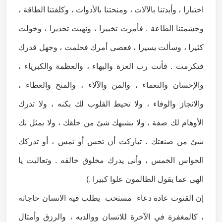
اختبارا ، وأيدتنا بالآلات ، ومنحتنا بالأدوات ، وكلفتنا الطاقة ،
وجشمتنا الطاعة . فأمرت تخييرا ، ونهيت تحذيرا ، وخولت
كثيرا ، وسألت يسيرا ، فعصى أمرك فحلمت ، وجهل قدرك
فتكرمت . فأنت رب العزة والبهاء ، والعظمة والكبرياء ،
والإحسان والنعماء ، والمن والآلاء ، والمنح والعطاء ،
والانجاز والوفاء ، ولا تحيط القلوب لك بكنه ، ولا تدرك
الأوهام لك صفة ، ولا يشبهك شئ من خلقك ، ولا يمثل بك
شئ من صنعتك . تباركت أن تحس أو تمس ، أو تدركك
الحواس الخمس ، وأنى يدرك مخلوق خالقه . وتعاليت يا
الهى عما يقول الظالمون علوا كبيرا .)
إن القنوت عادة دعاء مستحب يطلب فيه الانسان حاجاته
، كالمغفرة في الآخرة للانسان ووالديه ، والرزق وأمثال