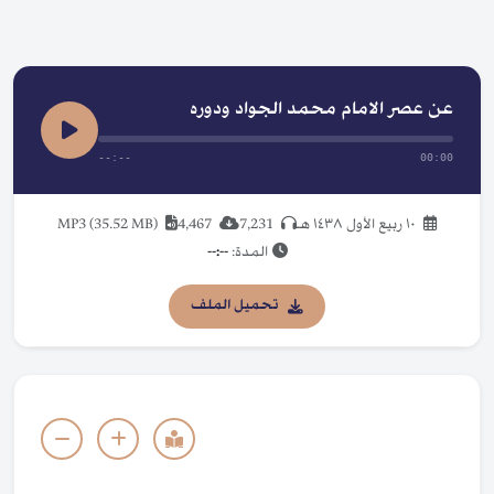
عن عصر الامام محمد الجواد ودوره
--:--
00:00
١٠ ربيع الأول ١٤٣٨ هـ
7,231
4,467
MP3 (35.52 MB)
المدة:
--:--
تحميل الملف