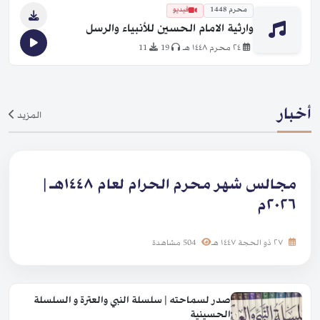
محرم 1448
فيديو
وارثية الامام الحسين للأنبياء والرسل
٢٤ محرم ١٤٤٨ هـ
19
11
أخبار
المزيد
مجالس شهر محرم الحرام لعام ١٤٤٨هـ |
٢٠٢٦م
٢٧ ذو الحجة ١٤٤٧ هـ
504 مشاهدة
صدر لسماحته | سلسلة النبي والعترة و السلسلة
الحسينية