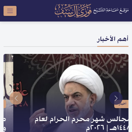
أهم الأخبار
أخبار
صدر لسماحته | سلسلة النبي والعترة
و السلسلة الحسينية