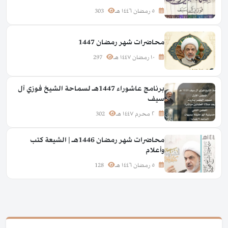
٥ رمضان ١٤٤٦ هـ
303
محاضرات شهر رمضان 1447
١٠ رمضان ١٤٤٧ هـ
297
برنامج عاشوراء 1447هـ لسماحة الشيخ فوزي آل
سيف
٢ محرم ١٤٤٧ هـ
302
محاضرات شهر رمضان 1446هـ | الشيعة كتب
وأعلام
٥ رمضان ١٤٤٦ هـ
128