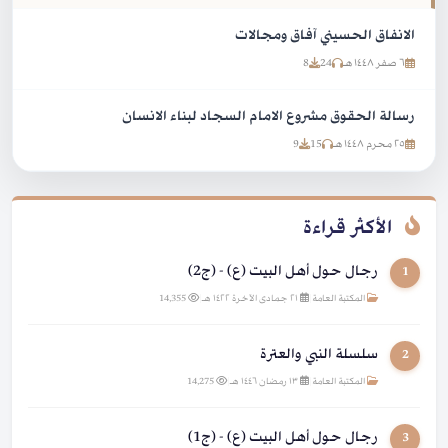
الانفاق الحسيني آفاق ومجالات
٦ صفر ١٤٤٨ هـ
24
8
رسالة الحقوق مشروع الامام السجاد لبناء الانسان
٢٥ محرم ١٤٤٨ هـ
15
9
الأكثر قراءة
رجال حول أهل البيت (ع) - (ج2)
1
المكتبة العامة
|
٢١ جمادى الآخرة ١٤٢٢ هـ
|
14,355
سلسلة النبي والعترة
2
المكتبة العامة
|
١٣ رمضان ١٤٤٦ هـ
|
14,275
رجال حول أهل البيت (ع) - (ج1)
3