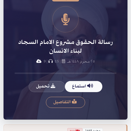
رسالة الحقوق مشروع الامام السجاد
لبناء الانسان
٢٥ محرم ١٤٤٨ هـ
|
15
|
9
استماع
تحميل
التفاصيل
محرم 1448
فيديو