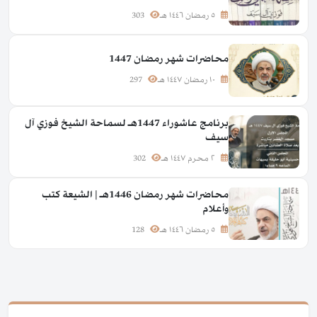
٥ رمضان ١٤٤٦ هـ
303
محاضرات شهر رمضان 1447
١٠ رمضان ١٤٤٧ هـ
297
برنامج عاشوراء 1447هـ لسماحة الشيخ فوزي آل
سيف
٢ محرم ١٤٤٧ هـ
302
محاضرات شهر رمضان 1446هـ | الشيعة كتب
وأعلام
٥ رمضان ١٤٤٦ هـ
128