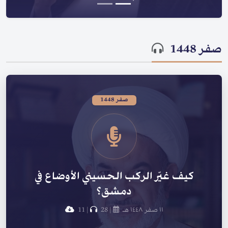
صفر 1448
صفر 1448
كيف غيّر الركب الحسيني الأوضاع في
دمشق؟
١١ صفر ١٤٤٨ هـ
|
28
|
11