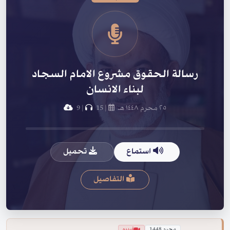
رسالة الحقوق مشروع الامام السجاد
لبناء الانسان
٢٥ محرم ١٤٤٨ هـ
|
15
|
9
استماع
تحميل
التفاصيل
محرم 1448
فيديو