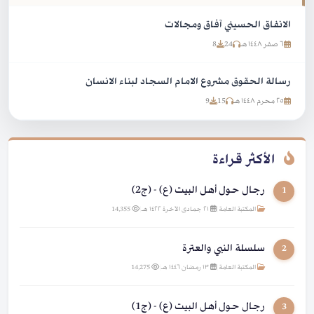
الانفاق الحسيني آفاق ومجالات
٦ صفر ١٤٤٨ هـ
24
8
رسالة الحقوق مشروع الامام السجاد لبناء الانسان
٢٥ محرم ١٤٤٨ هـ
15
9
الأكثر قراءة
رجال حول أهل البيت (ع) - (ج2)
1
المكتبة العامة
|
٢١ جمادى الآخرة ١٤٢٢ هـ
|
14,355
سلسلة النبي والعترة
2
المكتبة العامة
|
١٣ رمضان ١٤٤٦ هـ
|
14,275
رجال حول أهل البيت (ع) - (ج1)
3