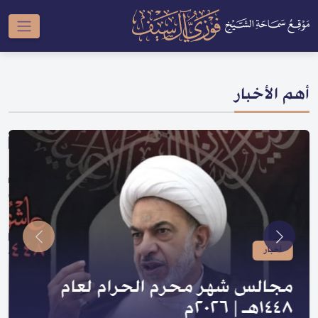
أهم الأخبار
أخبار
صدر لسماحته | سلسلة النبي والعترة
و السلسلة الحسينية