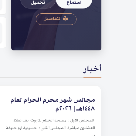
استماع
تحميل
التفاصيل
أخبار
مجالس شهر محرم الحرام لعام
١٤٤٨هـ | ٢٠٢٦م
المجلس الاول : مسجد الخضر بتاروت بعد صلاة
العشائين مباشرة المجلس الثاني : حسينية أبو حليقة
بس...