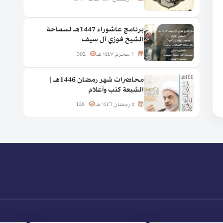
برنامج عاشوراء 1447هـ لسماحة
الشيخ فوزي آل سيف
٢ محرم ١٤٤٧ هـ
302
محاضرات شهر رمضان 1446هـ |
الشيعة كتب وأعلام
٥ رمضان ١٤٤٦ هـ
128