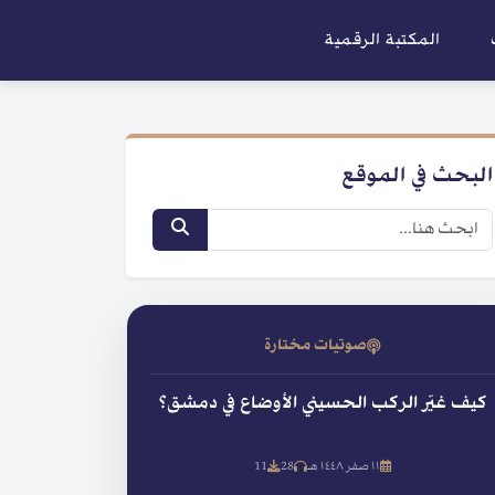
المكتبة الرقمية
البحث في الموقع
صوتيات مختارة
كيف غيّر الركب الحسيني الأوضاع في دمشق؟
١١ صفر ١٤٤٨ هـ
28
11