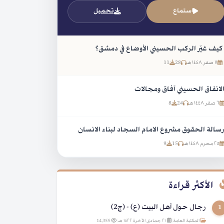
استماع
تحميل
كيف غيّر الركب الحسيني الأوضاع في دمشق؟
١١ صفر ١٤٤٨ هـ
28
11
لانفاق الحسيني آفاق ومجالات
٦ صفر ١٤٤٨ هـ
24
8
سالة الحقوق مشروع الامام السجاد لبناء الانسان
٢٥ محرم ١٤٤٨ هـ
15
9
الأكثر قراءة
رجال حول أهل البيت (ع) - (ج2)
1
المكتبة العامة
|
٢١ جمادى الآخرة ١٤٢٢ هـ
|
14,355