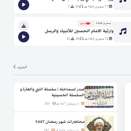
٢٦ محرم ١٤٤٨ هـ
15
7
محرم 1448
فيديو
وارثية الامام الحسين للأنبياء والرسل
٢٤ محرم ١٤٤٨ هـ
19
11
المزيد
صدر لسماحته | سلسلة النبي والعترة و
السلسلة الحسينية
٥ رمضان ١٤٤٦ هـ
303
محاضرات شهر رمضان 1447
١٠ رمضان ١٤٤٧ هـ
297