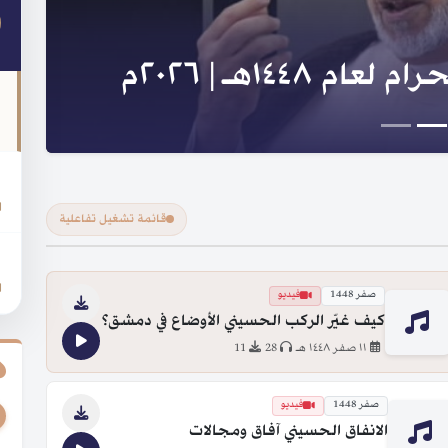
لنبي والعترة و السلسلة
ا
قائمة تشغيل تفاعلية
ر
صفر 1448
فيديو
كيف غيّر الركب الحسيني الأوضاع في دمشق؟
١١ صفر ١٤٤٨ هـ
28
11
صفر 1448
فيديو
الانفاق الحسيني آفاق ومجالات