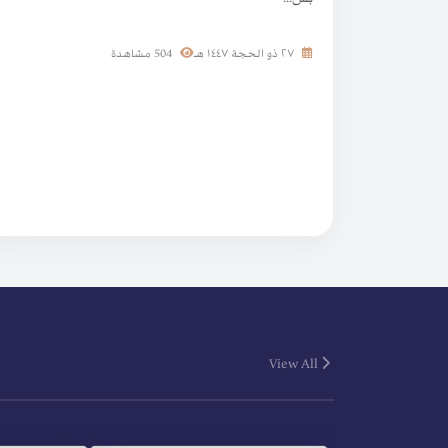
٢٧ ذو الحجة ١٤٤٧ هـ
504 مشاهدة
View All