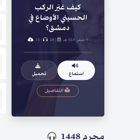
كيف غيّر الركب
الحسيني الأوضاع في
دمشق؟
١١ صفر ١٤٤٨ هـ
|
28
|
11
استماع
تحميل
التفاصيل
محرم 1448