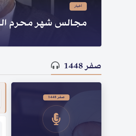
صدر لسماحته | سلسلة ا
الحسينية
صفر 1448
صفر 1448