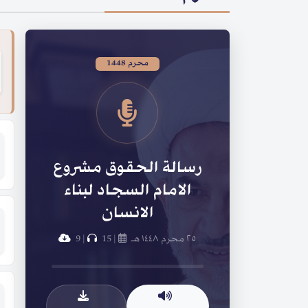
محرم 1448
رسالة الحقوق مشروع
الامام السجاد لبناء
الانسان
٢٥ محرم ١٤٤٨ هـ
|
15
|
9