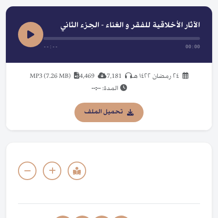
الآثار الأخلاقية للفقر و الغناء - الجزء الثاني
--:--
00:00
٢٤ رمضان ١٤٢٢ هـ
7,181
4,469
MP3 (7.26 MB)
المدة:
--:--
تحميل الملف