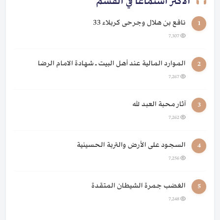
الأكثر استماعًا في القسم
نافع بن هلال وجرحى كربلاء 33
1
7,307
الموارد المالية عند أهل البيت ـ شهادة الامام الرضا
2
7,267
آثار محبة العبد لله
3
7,262
السجود على الأرض والتربة الحسينية
4
7,256
الغضب جمرة الشيطان المتقدة
5
7,248