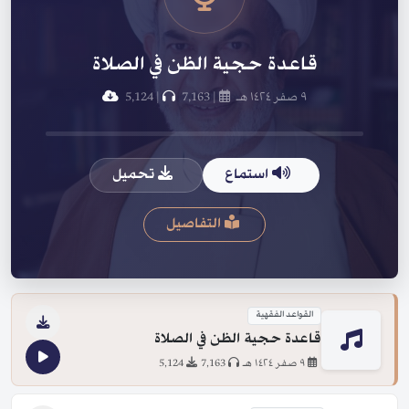
قاعدة حجية الظن في الصلاة
٩ صفر ١٤٢٤ هـ
|
7,163
|
5,124
استماع
تحميل
التفاصيل
القواعد الفقهية
قاعدة حجية الظن في الصلاة
٩ صفر ١٤٢٤ هـ
7,163
5,124