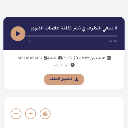
لا ينبغي التطرف في نشر ثقافة علامات الظهور
--:--
00:00
١٣ شعبان ١٤٣٣ هـ
7,175
4,468
MP3 (8.85 MB)
المدة:
--:--
تحميل الملف