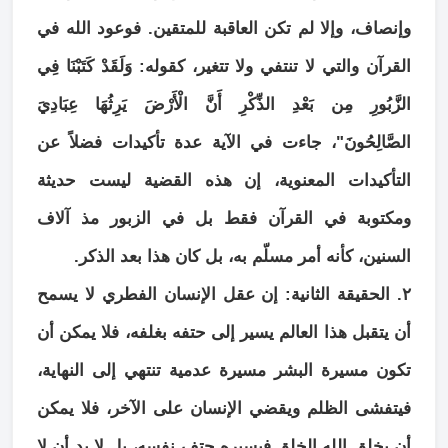
وإنصاف، وإلا لم تكن العاقبة للمتقين. فوعود الله في
القرآن والتي لا تنتفي ولا تتغير، كقوله: وَلَقَدْ كَتَبْنَا فِي
الزَّبُورِ مِن بَعْدِ الذِّكْرِ أَنَّ الْأَرْضَ يَرِثُهَا عِبَادِيَ
الصَّالِحُونَ"، جاءت في الآية عدة تأكيدات فضلاً عن
التأكيدات المعنوية، إن هذه القضية ليست حديثة
ومكتوبة في القرآن فقط بل في الزبور مذ آلاف
السنين، كأنه أمر مسلّم به، بل كان هذا بعد الذكر.
٢. الحقيقة الثانية: إن عقل الإنسان الفطري لا يسمح
أن يتقبل هذا العالم يسير إلى حتفه بغلفه، فلا يمكن أن
تكون مسيرة البشر مسيرة عدمية تنتهي إلى النهاية،
فيتفشى الظلم ويقضي الإنسان على الآخر، فلا يمكن
أن يخلق الله الخلق فيسيره حتف نفسه، بل لا بد أن لا