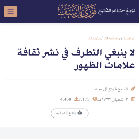
الرئيسة
/
محاضرات
/
منوعات
لا ينبغي التطرف في نشر ثقافة
علامات الظهور
الشيخ فوزي آل سيف
١٣ شعبان ١٤٣٣ هـ
7,175
4,468
وضع القراءة