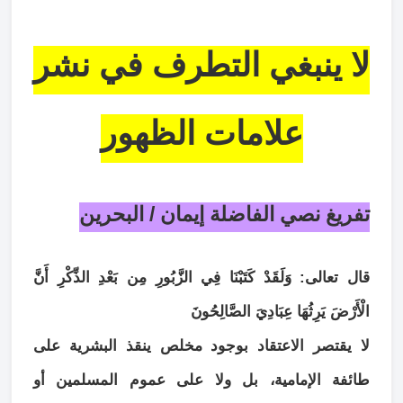
لا ينبغي التطرف في نشر
علامات الظهور
تفريغ نصي الفاضلة إيمان / البحرين
قال تعالى: وَلَقَدْ كَتَبْنَا فِي الزَّبُورِ مِن بَعْدِ الذِّكْرِ أَنَّ
الْأَرْضَ يَرِثُهَا عِبَادِيَ الصَّالِحُونَ
لا يقتصر الاعتقاد بوجود مخلص ينقذ البشرية على
طائفة الإمامية، بل ولا على عموم المسلمين أو