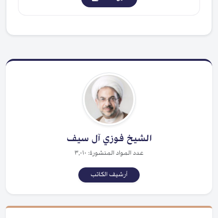
الشيخ فوزي آل سيف
عدد المواد المنشورة: ٣,٠١٠
أرشيف الكاتب