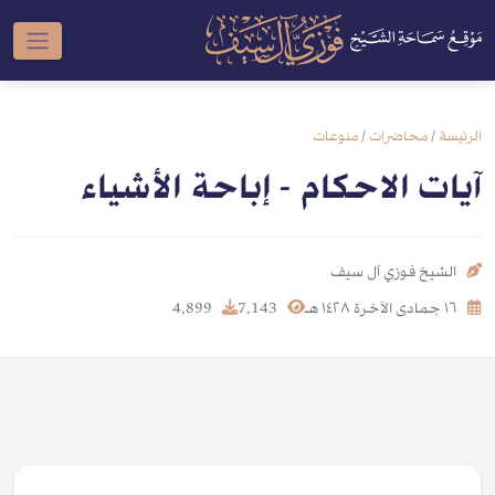
الرئيسة
/
محاضرات
/
منوعات
آيات الاحكام - إباحة الأشياء
الشيخ فوزي آل سيف
١٦ جمادى الآخرة ١٤٢٨ هـ
7,143
4,899