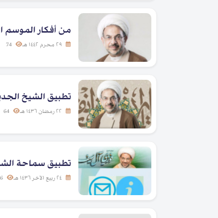
من أفكار الموسم الحس
٢٩ محرم ١٤٤٢ هـ
74
تطبيق الشيخ الجديد لأ
٢٢ رمضان ١٤٣٦ هـ
64
تطبيق سماحة الشيخ لأ
٢٤ ربيع الآخر ١٤٣٦ هـ
46