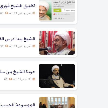
تطبيق الشيخ فوزي ع
٥ ربيع الأول ١٤٣٦ هـ
69
الشيخ يبدأ درس ال
٥ ربيع الأول ١٤٣٦ هـ
52
عودة الشيخ من سل
٢٢ صفر ١٤٣٦ هـ
62
الموسوعة الحسيني