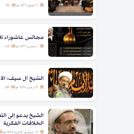
١٢ صفر ١٤٣٦ هـ
56
مجالس عاشوراء 1436هـ لسماحة الشيخ فوزي آل سيف
١ محرم ١٤٣٦ هـ
63
الشيخ ال سيف: الاس
١٣ رجب ١٤٣٥ هـ
69
الشيخ يدعو إلى الت
الخلافات الفكرية
١٧ جمادى الآخرة ١٤٣٥ هـ