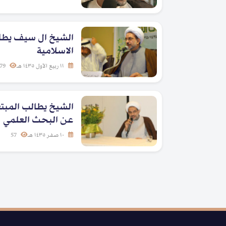
الشيخ ال سيف يطال
الاسلامية
١١ ربيع الأول ١٤٣٥ هـ
79
الشيخ يطالب المبتع
عن البحث العلمي
١٠ صفر ١٤٣٥ هـ
57