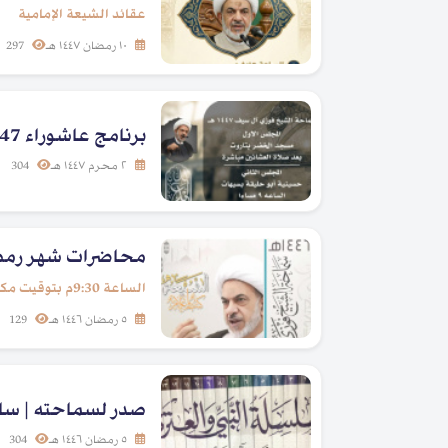
عقائد الشيعة الإمامية
١٠ رمضان ١٤٤٧ هـ
297
برنامج عاشوراء 1447هـ لسماحة الشيخ فوزي آل سيف
٢ محرم ١٤٤٧ هـ
304
محاضرات شهر رمضان 1446هـ | الشيعة كت
الساعة 9:30م بتوقيت مكة المكرمة
٥ رمضان ١٤٤٦ هـ
129
صدر لسماحته | سلسل
٥ رمضان ١٤٤٦ هـ
304