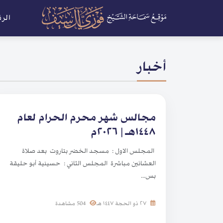
الر
أخبار
مجالس شهر محرم الحرام لعام
١٤٤٨هـ | ٢٠٢٦م
المجلس الاول : مسجد الخضر بتاروت بعد صلاة
العشائين مباشرة المجلس الثاني : حسينية أبو حليقة
بس...
٢٧ ذو الحجة ١٤٤٧ هـ
504 مشاهدة