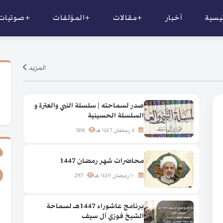
ئيسية
أخبار
+مقالات
+المؤلفات
+صوتيات
المزيد
صدر لسماحته | سلسلة النبي والعترة و
السلسلة الحسينية
٥ رمضان ١٤٤٦ هـ
304
محاضرات شهر رمضان 1447
١٠ رمضان ١٤٤٧ هـ
297
برنامج عاشوراء 1447هـ لسماحة
الشيخ فوزي آل سيف