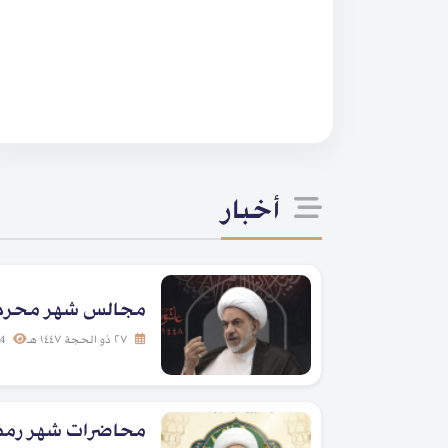
أخبار
مجالس شهر محرم الحرام لع
٢٧ ذو الحجة ١٤٤٧ هـ
504
محاضرات شهر رمضان 