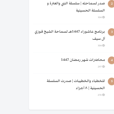
صدر لسماحته | سلسلة النبي والعترة و
2
السلسلة الحسينية
304
برنامج عاشوراء 1447هـ لسماحة الشيخ فوزي
3
آل سيف
304
محاضرات شهر رمضان 1447
4
297
للخطباء والخطيبات | صدرت السلسلة
5
الحسينية | ٨ أجزاء
276