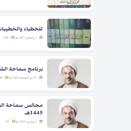
للخطباء والخطيبات | 
١ رمضان ١٤٤٦ هـ
276
برنامج سماحة الشيخ
٣٠ ذو الحجة ١٤٤٥ هـ
80
مجالس سماحة الشي
1445هـ
١ محرم ١٤٤٥ هـ
61