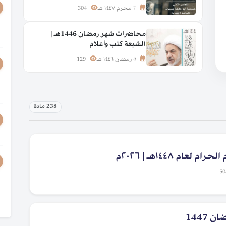
٢ محرم ١٤٤٧ هـ
304
محاضرات شهر رمضان 1446هـ |
الشيعة كتب وأعلام
٥ رمضان ١٤٤٦ هـ
129
238 مادة
ام ١٤٤٨هـ | ٢٠٢٦م
1447