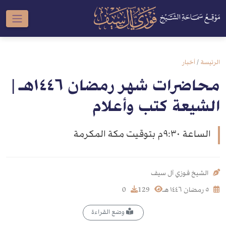
الرئيسة
/
أخبار
محاضرات شهر رمضان ١٤٤٦هـ |
الشيعة كتب وأعلام
الساعة ٩:٣٠م بتوقيت مكة المكرمة
الشيخ فوزي آل سيف
٥ رمضان ١٤٤٦ هـ
129
0
وضع القراءة