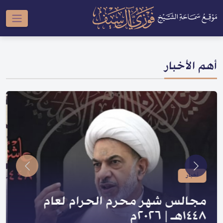
أهم الأخبار
أخبار
صدر لسماحته | سلسلة النبي والعترة
و السلسلة الحسينية