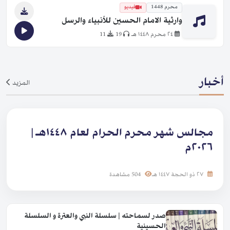
محرم 1448
فيديو
وارثية الامام الحسين للأنبياء والرسل
٢٤ محرم ١٤٤٨ هـ
19
11
أخبار
المزيد
مجالس شهر محرم الحرام لعام ١٤٤٨هـ |
٢٠٢٦م
٢٧ ذو الحجة ١٤٤٧ هـ
504 مشاهدة
صدر لسماحته | سلسلة النبي والعترة و السلسلة
الحسينية