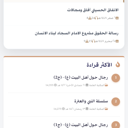
الانفاق الحسيني آفاق ومجالات
٦ صفر ١٤٤٨ هـ
24
8
رسالة الحقوق مشروع الامام السجاد لبناء الانسان
٢٥ محرم ١٤٤٨ هـ
15
9
الأكثر قراءة
رجال حول أهل البيت (ع) - (ج2)
1
المكتبة العامة
|
٢١ جمادى الآخرة ١٤٢٢ هـ
|
14,355
سلسلة النبي والعترة
2
المكتبة العامة
|
١٣ رمضان ١٤٤٦ هـ
|
14,275
رجال حول أهل البيت (ع) - (ج1)
3