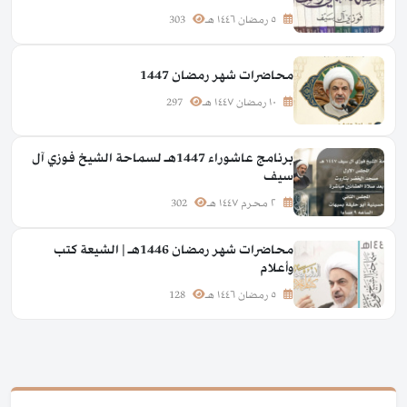
٥ رمضان ١٤٤٦ هـ
303
محاضرات شهر رمضان 1447
١٠ رمضان ١٤٤٧ هـ
297
برنامج عاشوراء 1447هـ لسماحة الشيخ فوزي آل
سيف
٢ محرم ١٤٤٧ هـ
302
محاضرات شهر رمضان 1446هـ | الشيعة كتب
وأعلام
٥ رمضان ١٤٤٦ هـ
128