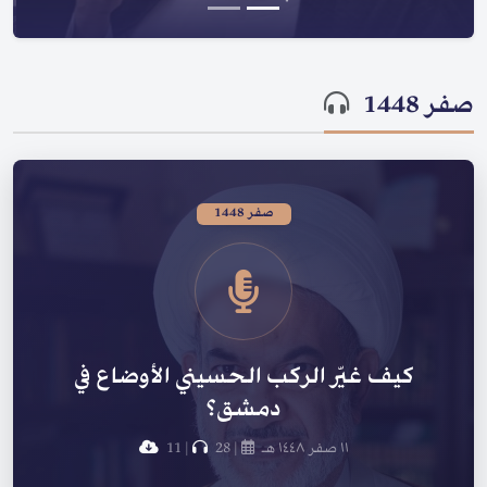
صفر 1448
صفر 1448
كيف غيّر الركب الحسيني الأوضاع في
دمشق؟
١١ صفر ١٤٤٨ هـ
|
28
|
11