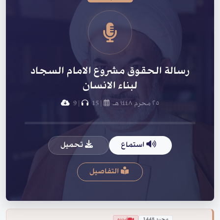
رسالة الحقوق مشروع الامام السجاد
لبناء الانسان
٢٥ محرم ١٤٤٨ هـ
|
15
|
9
استماع
تحميل
التفاصيل
محرم 1448
فيديو