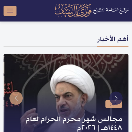
أهم الأخبار
أخبار
صدر لسماحته | سلسلة النبي والعترة
و السلسلة الحسينية