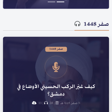
صفر 1448
صفر 1448
كيف غيّر الركب الحسيني الأوضاع في
دمشق؟
١١ صفر ١٤٤٨ هـ
|
28
|
11