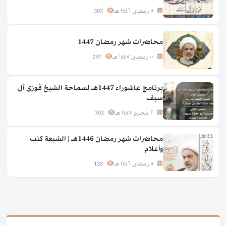
٥ رمضان ١٤٤٦ هـ
303
محاضرات شهر رمضان 1447
١٠ رمضان ١٤٤٧ هـ
297
برنامج عاشوراء 1447هـ لسماحة الشيخ فوزي آل
سيف
٢ محرم ١٤٤٧ هـ
302
محاضرات شهر رمضان 1446هـ | الشيعة كتب
وأعلام
٥ رمضان ١٤٤٦ هـ
128