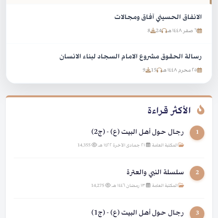
الانفاق الحسيني آفاق ومجالات
٦ صفر ١٤٤٨ هـ
24
8
رسالة الحقوق مشروع الامام السجاد لبناء الانسان
٢٥ محرم ١٤٤٨ هـ
15
9
الأكثر قراءة
رجال حول أهل البيت (ع) - (ج2)
1
المكتبة العامة
|
٢١ جمادى الآخرة ١٤٢٢ هـ
|
14,355
سلسلة النبي والعترة
2
المكتبة العامة
|
١٣ رمضان ١٤٤٦ هـ
|
14,275
رجال حول أهل البيت (ع) - (ج1)
3