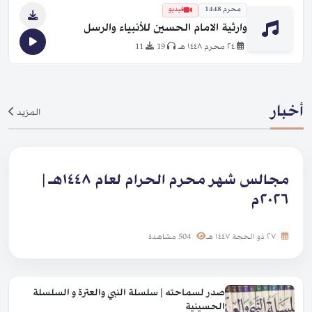
محرم 1448
فيديو
وارثية الامام الحسين للأنبياء والرسل
٢٤ محرم ١٤٤٨ هـ
19
11
أخبار
المزيد
مجالس شهر محرم الحرام لعام ١٤٤٨هـ |
٢٠٢٦م
٢٧ ذو الحجة ١٤٤٧ هـ
504 مشاهدة
صدر لسماحته | سلسلة النبي والعترة و السلسلة
الحسينية