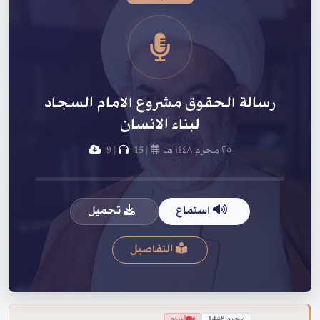
رسالة الحقوق مشروع الامام السجاد
لبناء الانسان
٢٥ محرم ١٤٤٨ هـ
|
15
|
9
استماع
تحميل
التفاصيل
محرم 1448
فيديو