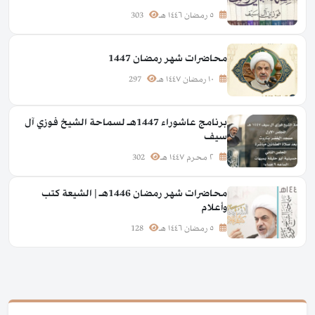
٥ رمضان ١٤٤٦ هـ
303
محاضرات شهر رمضان 1447
١٠ رمضان ١٤٤٧ هـ
297
برنامج عاشوراء 1447هـ لسماحة الشيخ فوزي آل
سيف
٢ محرم ١٤٤٧ هـ
302
محاضرات شهر رمضان 1446هـ | الشيعة كتب
وأعلام
٥ رمضان ١٤٤٦ هـ
128