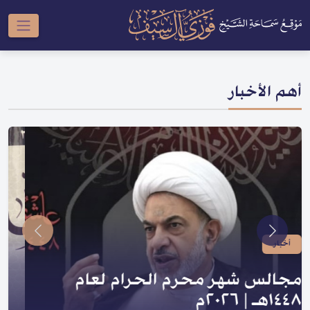
أهم الأخبار
أخبار
صدر لسماحته | سلسلة النبي والعترة
و السلسلة الحسينية