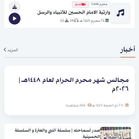
محرم 1448
فيديو
وارثية الامام الحسين للأنبياء والرسل
٢٤ محرم ١٤٤٨ هـ
19
11
أخبار
المزيد
مجالس شهر محرم الحرام لعام ١٤٤٨هـ |
٢٠٢٦م
٢٧ ذو الحجة ١٤٤٧ هـ
504 مشاهدة
صدر لسماحته | سلسلة النبي والعترة و السلسلة
الحسينية