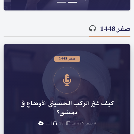
صفر 1448
صفر 1448
كيف غيّر الركب الحسيني الأوضاع في
دمشق؟
١١ صفر ١٤٤٨ هـ
|
28
|
11