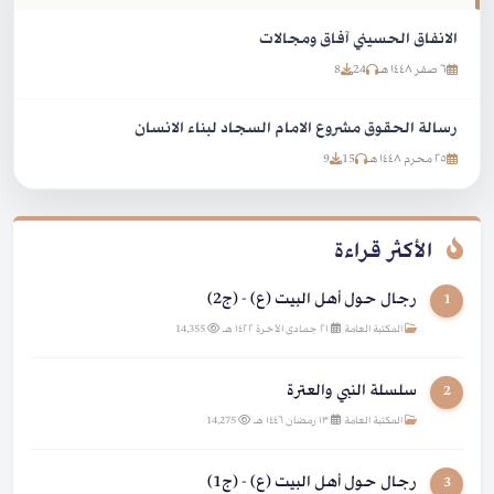
الانفاق الحسيني آفاق ومجالات
٦ صفر ١٤٤٨ هـ
24
8
رسالة الحقوق مشروع الامام السجاد لبناء الانسان
٢٥ محرم ١٤٤٨ هـ
15
9
الأكثر قراءة
رجال حول أهل البيت (ع) - (ج2)
1
المكتبة العامة
|
٢١ جمادى الآخرة ١٤٢٢ هـ
|
14,355
سلسلة النبي والعترة
2
المكتبة العامة
|
١٣ رمضان ١٤٤٦ هـ
|
14,275
رجال حول أهل البيت (ع) - (ج1)
3