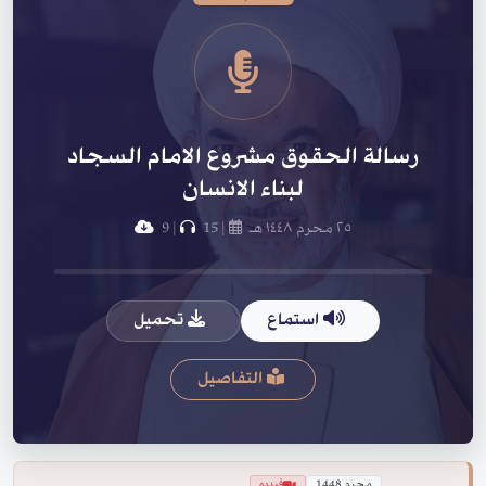
رسالة الحقوق مشروع الامام السجاد
لبناء الانسان
٢٥ محرم ١٤٤٨ هـ
|
15
|
9
استماع
تحميل
التفاصيل
محرم 1448
فيديو