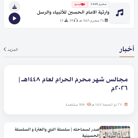
محرم 1448
فيديو
وارثية الامام الحسين للأنبياء والرسل
٢٤ محرم ١٤٤٨ هـ
19
11
أخبار
المزيد
مجالس شهر محرم الحرام لعام ١٤٤٨هـ |
٢٠٢٦م
٢٧ ذو الحجة ١٤٤٧ هـ
504 مشاهدة
صدر لسماحته | سلسلة النبي والعترة و السلسلة
الحسينية