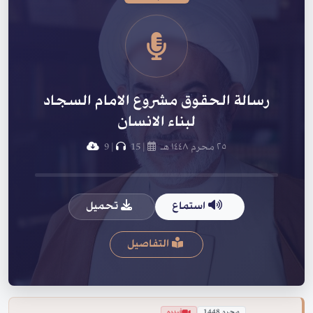
رسالة الحقوق مشروع الامام السجاد
لبناء الانسان
٢٥ محرم ١٤٤٨ هـ
|
15
|
9
استماع
تحميل
التفاصيل
محرم 1448
فيديو