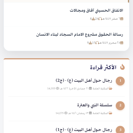
الانفاق الحسيني آفاق ومجالات
٦ صفر ١٤٤٨ هـ
24
8
رسالة الحقوق مشروع الامام السجاد لبناء الانسان
٢٥ محرم ١٤٤٨ هـ
15
9
الأكثر قراءة
رجال حول أهل البيت (ع) - (ج2)
1
المكتبة العامة
|
٢١ جمادى الآخرة ١٤٢٢ هـ
|
14,355
سلسلة النبي والعترة
2
المكتبة العامة
|
١٣ رمضان ١٤٤٦ هـ
|
14,275
رجال حول أهل البيت (ع) - (ج1)
3