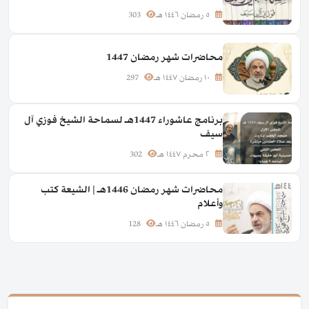
٥ رمضان ١٤٤٦ هـ
303
محاضرات شهر رمضان 1447
١٠ رمضان ١٤٤٧ هـ
297
برنامج عاشوراء 1447هـ لسماحة الشيخ فوزي آل
سيف
٢ محرم ١٤٤٧ هـ
302
محاضرات شهر رمضان 1446هـ | الشيعة كتب
وأعلام
٥ رمضان ١٤٤٦ هـ
128