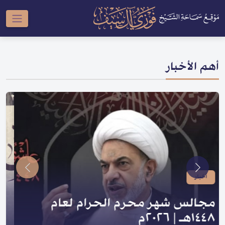
أهم الأخبار
أخبار
صدر لسماحته | سلسلة النبي والعترة
و السلسلة الحسينية