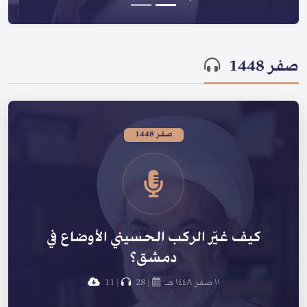
صفر 1448
صفر 1448
كيف غيّر الركب الحسيني الأوضاع في
دمشق؟
١١ صفر ١٤٤٨ هـ
|
28
|
11