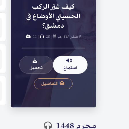
كيف غيّر الركب
الحسيني الأوضاع في
دمشق؟
١١ صفر ١٤٤٨ هـ
|
28
|
11
استماع
تحميل
التفاصيل
محرم 1448