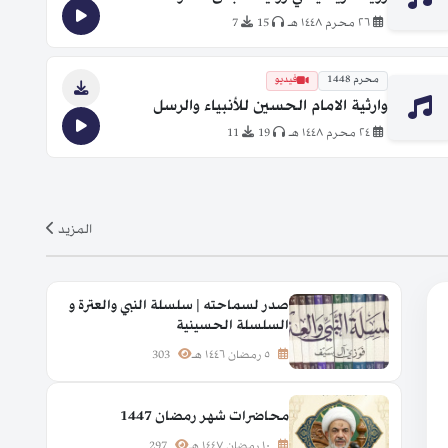
٢٦ محرم ١٤٤٨ هـ
15
7
محرم 1448
فيديو
وارثية الامام الحسين للأنبياء والرسل
٢٤ محرم ١٤٤٨ هـ
19
11
المزيد
صدر لسماحته | سلسلة النبي والعترة و
السلسلة الحسينية
٥ رمضان ١٤٤٦ هـ
303
محاضرات شهر رمضان 1447
١٠ رمضان ١٤٤٧ هـ
297