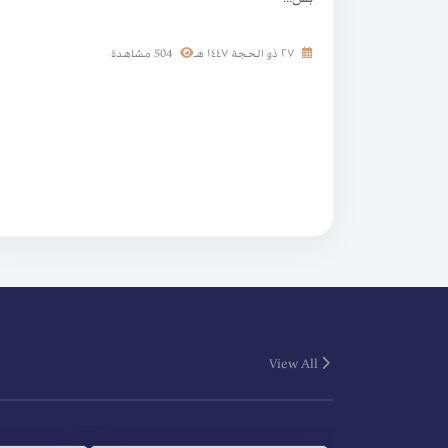
٢٧ ذو الحجة ١٤٤٧ هـ
504 مشاهدة
View All