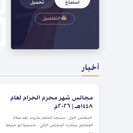
استماع
تحميل
التفاصيل
أخبار
مجالس شهر محرم الحرام لعام
١٤٤٨هـ | ٢٠٢٦م
المجلس الاول : مسجد الخضر بتاروت بعد صلاة
العشائين مباشرة المجلس الثاني : حسينية أبو حليقة
بس...