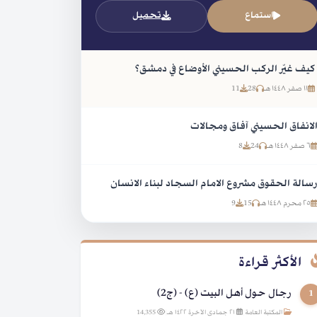
استماع
تحميل
كيف غيّر الركب الحسيني الأوضاع في دمشق؟
١١ صفر ١٤٤٨ هـ
28
11
لانفاق الحسيني آفاق ومجالات
٦ صفر ١٤٤٨ هـ
24
8
سالة الحقوق مشروع الامام السجاد لبناء الانسان
٢٥ محرم ١٤٤٨ هـ
15
9
الأكثر قراءة
رجال حول أهل البيت (ع) - (ج2)
1
المكتبة العامة
|
٢١ جمادى الآخرة ١٤٢٢ هـ
|
14,355