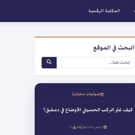
المكتبة الرقمية
البحث في الموقع
صوتيات مختارة
كيف غيّر الركب الحسيني الأوضاع في دمشق؟
١١ صفر ١٤٤٨ هـ
28
11