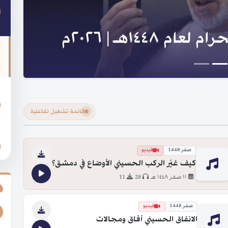
لنبي والعترة و السلسلة
ا
قائمة تشغيل تفاعلية
ر
صفر 1448
فيديو
كيف غيّر الركب الحسيني الأوضاع في دمشق؟
١١ صفر ١٤٤٨ هـ
28
11
صفر 1448
فيديو
الانفاق الحسيني آفاق ومجالات