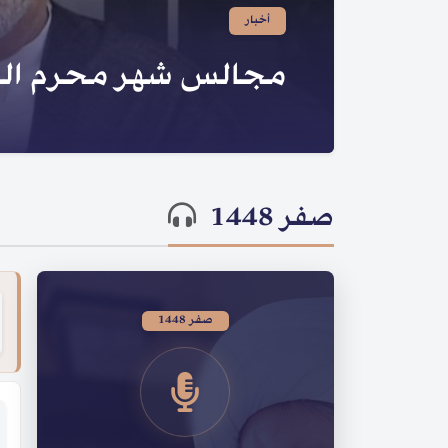
صدر لسماحته | سلسلة ا
الحسينية
صفر 1448
صفر 1448