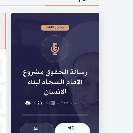
محرم 1448
رسالة الحقوق مشروع
الامام السجاد لبناء
الانسان
٢٥ محرم ١٤٤٨ هـ
|
15
|
9