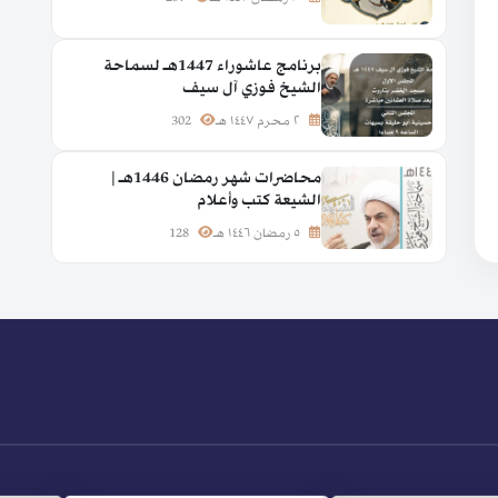
برنامج عاشوراء 1447هـ لسماحة
الشيخ فوزي آل سيف
٢ محرم ١٤٤٧ هـ
302
محاضرات شهر رمضان 1446هـ |
الشيعة كتب وأعلام
٥ رمضان ١٤٤٦ هـ
128