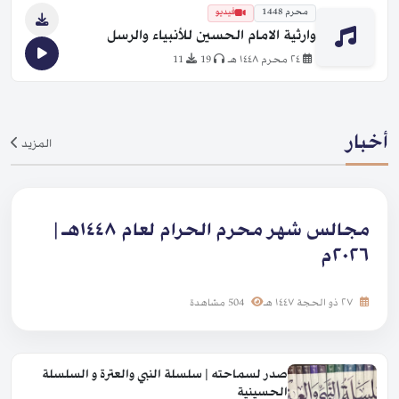
محرم 1448
فيديو
وارثية الامام الحسين للأنبياء والرسل
٢٤ محرم ١٤٤٨ هـ
19
11
أخبار
المزيد
مجالس شهر محرم الحرام لعام ١٤٤٨هـ |
٢٠٢٦م
٢٧ ذو الحجة ١٤٤٧ هـ
504 مشاهدة
صدر لسماحته | سلسلة النبي والعترة و السلسلة
الحسينية