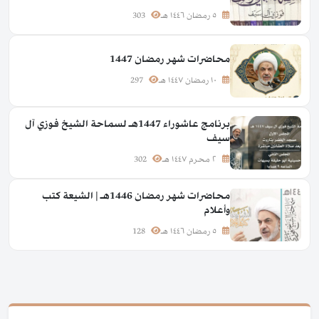
٥ رمضان ١٤٤٦ هـ
303
محاضرات شهر رمضان 1447
١٠ رمضان ١٤٤٧ هـ
297
برنامج عاشوراء 1447هـ لسماحة الشيخ فوزي آل
سيف
٢ محرم ١٤٤٧ هـ
302
محاضرات شهر رمضان 1446هـ | الشيعة كتب
وأعلام
٥ رمضان ١٤٤٦ هـ
128