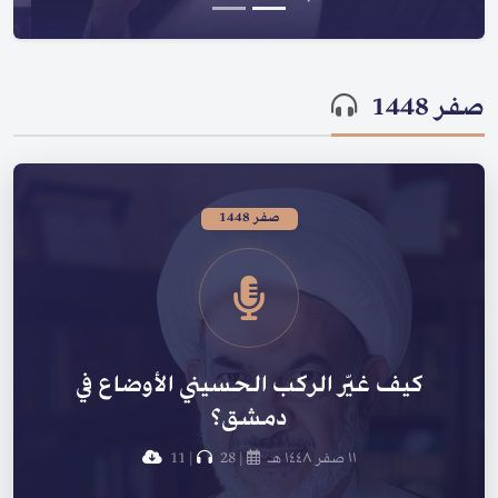
صفر 1448
صفر 1448
كيف غيّر الركب الحسيني الأوضاع في
دمشق؟
١١ صفر ١٤٤٨ هـ
|
28
|
11