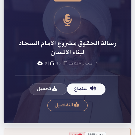
رسالة الحقوق مشروع الامام السجاد
لبناء الانسان
٢٥ محرم ١٤٤٨ هـ
|
15
|
9
استماع
تحميل
التفاصيل
محرم 1448
فيديو