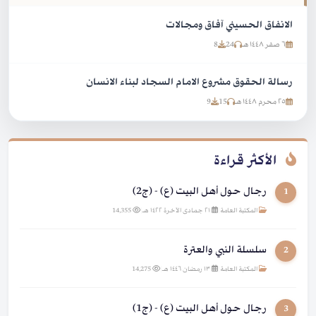
الانفاق الحسيني آفاق ومجالات
٦ صفر ١٤٤٨ هـ
24
8
رسالة الحقوق مشروع الامام السجاد لبناء الانسان
٢٥ محرم ١٤٤٨ هـ
15
9
الأكثر قراءة
رجال حول أهل البيت (ع) - (ج2)
1
المكتبة العامة
|
٢١ جمادى الآخرة ١٤٢٢ هـ
|
14,355
سلسلة النبي والعترة
2
المكتبة العامة
|
١٣ رمضان ١٤٤٦ هـ
|
14,275
رجال حول أهل البيت (ع) - (ج1)
3