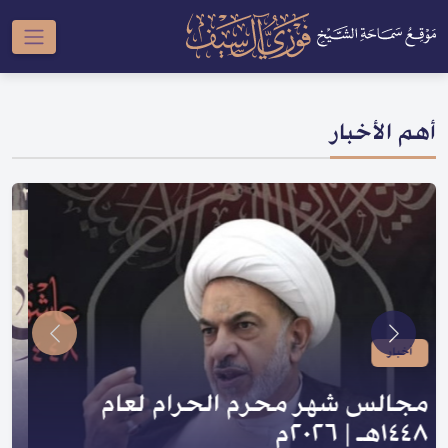
أهم الأخبار
أخبار
صدر لسماحته | سلسلة النبي والعترة
و السلسلة الحسينية