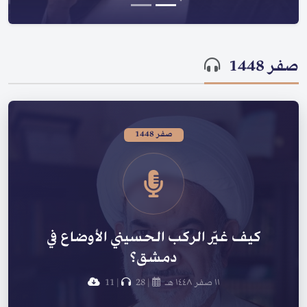
صفر 1448
صفر 1448
كيف غيّر الركب الحسيني الأوضاع في
دمشق؟
١١ صفر ١٤٤٨ هـ
|
28
|
11