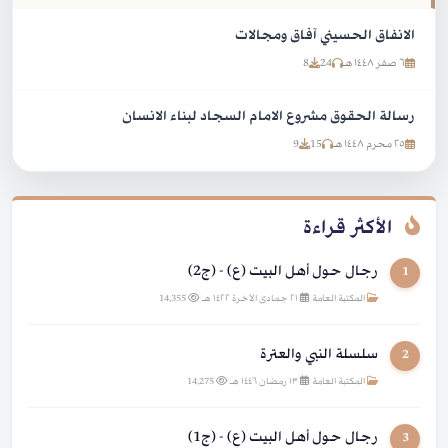
الانفاق الحسيني آفاق ومجالات
٦ صفر ١٤٤٨ هـ
24
8
رسالة الحقوق مشروع الامام السجاد لبناء الانسان
٢٥ محرم ١٤٤٨ هـ
15
9
الأكثر قراءة
رجال حول أهل البيت (ع) - (ج2)
1
المكتبة العامة
|
٢١ جمادى الآخرة ١٤٢٢ هـ
|
14,355
سلسلة النبي والعترة
2
المكتبة العامة
|
١٣ رمضان ١٤٤٦ هـ
|
14,275
رجال حول أهل البيت (ع) - (ج1)
3