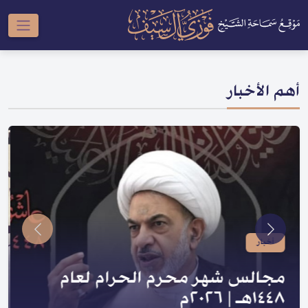
أهم الأخبار
أخبار
صدر لسماحته | سلسلة النبي والعترة
و السلسلة الحسينية