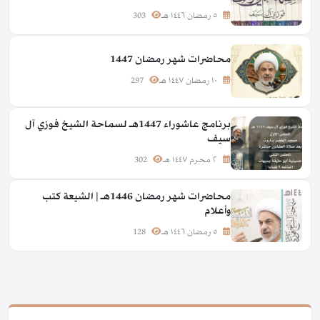
٥ رمضان ١٤٤٦ هـ
303
محاضرات شهر رمضان 1447
١٠ رمضان ١٤٤٧ هـ
297
برنامج عاشوراء 1447هـ لسماحة الشيخ فوزي آل
سيف
٢ محرم ١٤٤٧ هـ
302
محاضرات شهر رمضان 1446هـ | الشيعة كتب
وأعلام
٥ رمضان ١٤٤٦ هـ
128