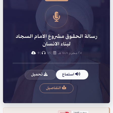
رسالة الحقوق مشروع الامام السجاد
لبناء الانسان
٢٥ محرم ١٤٤٨ هـ
|
15
|
9
استماع
تحميل
التفاصيل
محرم 1448
فيديو