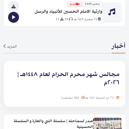
محرم 1448
فيديو
وارثية الامام الحسين للأنبياء والرسل
٢٤ محرم ١٤٤٨ هـ
19
11
أخبار
المزيد
مجالس شهر محرم الحرام لعام ١٤٤٨هـ |
٢٠٢٦م
٢٧ ذو الحجة ١٤٤٧ هـ
504 مشاهدة
صدر لسماحته | سلسلة النبي والعترة و السلسلة
الحسينية