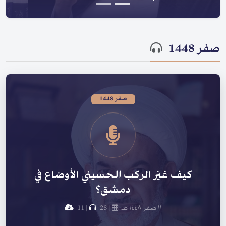
صفر 1448
صفر 1448
كيف غيّر الركب الحسيني الأوضاع في
دمشق؟
١١ صفر ١٤٤٨ هـ
|
28
|
11