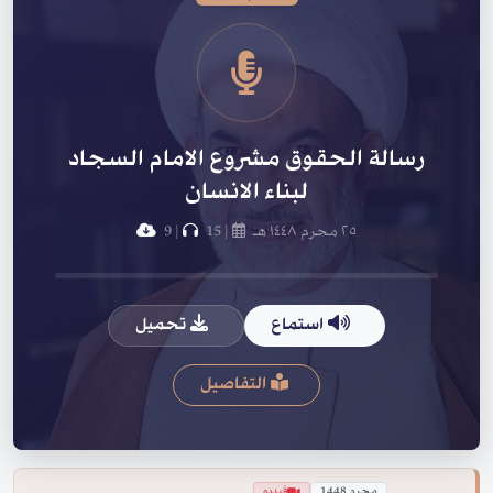
رسالة الحقوق مشروع الامام السجاد
لبناء الانسان
٢٥ محرم ١٤٤٨ هـ
|
15
|
9
استماع
تحميل
التفاصيل
محرم 1448
فيديو