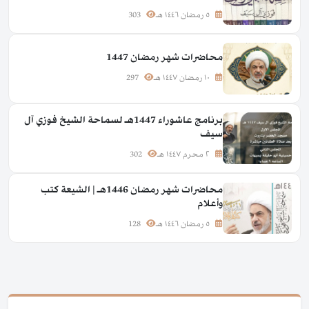
٥ رمضان ١٤٤٦ هـ
303
محاضرات شهر رمضان 1447
١٠ رمضان ١٤٤٧ هـ
297
برنامج عاشوراء 1447هـ لسماحة الشيخ فوزي آل
سيف
٢ محرم ١٤٤٧ هـ
302
محاضرات شهر رمضان 1446هـ | الشيعة كتب
وأعلام
٥ رمضان ١٤٤٦ هـ
128