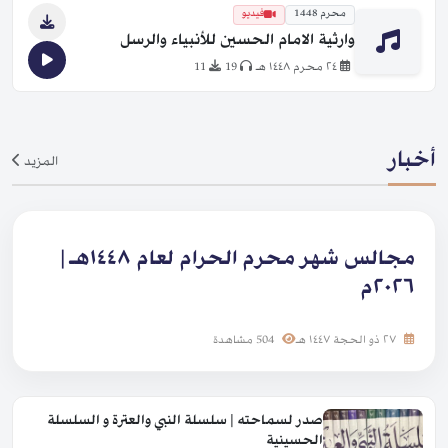
محرم 1448
فيديو
وارثية الامام الحسين للأنبياء والرسل
٢٤ محرم ١٤٤٨ هـ
19
11
أخبار
المزيد
مجالس شهر محرم الحرام لعام ١٤٤٨هـ |
٢٠٢٦م
٢٧ ذو الحجة ١٤٤٧ هـ
504 مشاهدة
صدر لسماحته | سلسلة النبي والعترة و السلسلة
الحسينية