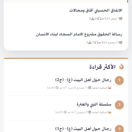
الانفاق الحسيني آفاق ومجالات
٦ صفر ١٤٤٨ هـ
24
8
رسالة الحقوق مشروع الامام السجاد لبناء الانسان
٢٥ محرم ١٤٤٨ هـ
15
9
الأكثر قراءة
رجال حول أهل البيت (ع) - (ج2)
1
المكتبة العامة
|
٢١ جمادى الآخرة ١٤٢٢ هـ
|
14,355
سلسلة النبي والعترة
2
المكتبة العامة
|
١٣ رمضان ١٤٤٦ هـ
|
14,275
رجال حول أهل البيت (ع) - (ج1)
3