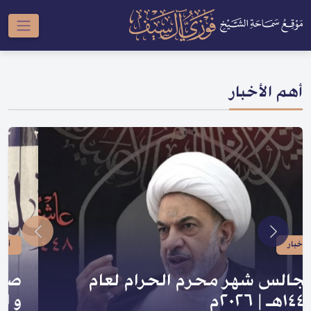
أهم الأخبار
أخبار
صدر لسماحته | سلسلة النبي والعترة
و السلسلة الحسينية