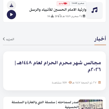
محرم 1448
فيديو
وارثية الامام الحسين للأنبياء والرسل
٢٤ محرم ١٤٤٨ هـ
20
16
أخبار
المزيد
مجالس شهر محرم الحرام لعام ١٤٤٨هـ |
٢٠٢٦م
٢٧ ذو الحجة ١٤٤٧ هـ
509 مشاهدة
صدر لسماحته | سلسلة النبي والعترة و السلسلة
الحسينية