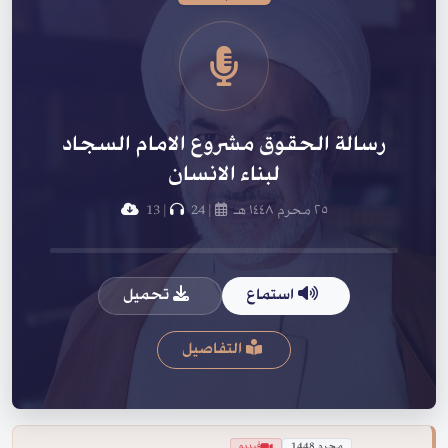
رسالة الحقوق مشروع الامام السجاد
لبناء الانسان
٢٥ محرم ١٤٤٨ هـ
|
24
|
13
استماع
تحميل
التفاصيل
محرم 1448
فيديو