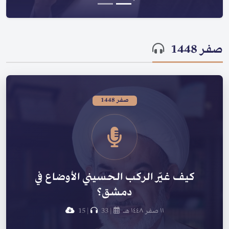
صفر 1448
صفر 1448
كيف غيّر الركب الحسيني الأوضاع في
دمشق؟
١١ صفر ١٤٤٨ هـ
|
33
|
15