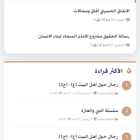
الانفاق الحسيني آفاق ومجالات
٦ صفر ١٤٤٨ هـ
29
11
رسالة الحقوق مشروع الامام السجاد لبناء الانسان
٢٥ محرم ١٤٤٨ هـ
24
13
الأكثر قراءة
رجال حول أهل البيت (ع) - (ج2)
1
المكتبة العامة
|
٢١ جمادى الآخرة ١٤٢٢ هـ
|
14,367
سلسلة النبي والعترة
2
المكتبة العامة
|
١٣ رمضان ١٤٤٦ هـ
|
14,331
رجال حول أهل البيت (ع) - (ج1)
3