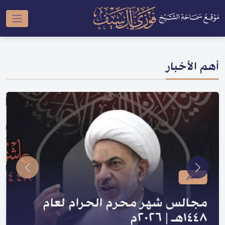
أهم الأخبار
أخبار
صدر لسماحته | سلسلة النبي والعترة
و السلسلة الحسينية