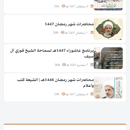
٥ رمضان ١٤٤٦ هـ
316
محاضرات شهر رمضان 1447
١٠ رمضان ١٤٤٧ هـ
298
برنامج عاشوراء 1447هـ لسماحة الشيخ فوزي آل
سيف
٢ محرم ١٤٤٧ هـ
304
محاضرات شهر رمضان 1446هـ | الشيعة كتب
وأعلام
٥ رمضان ١٤٤٦ هـ
130