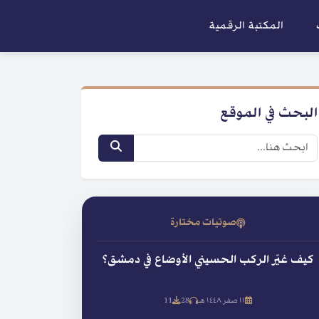
المكتبة الرقمية
البحث في الموقع
صوتيات مختارة
كيف غيّر الركب الحسيني الأوضاع في دمشق؟
١١ صفر ١٤٤٨ هـ
28
11