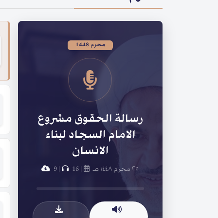
محرم 1448
رسالة الحقوق مشروع
الامام السجاد لبناء
الانسان
٢٥ محرم ١٤٤٨ هـ
|
16
|
9