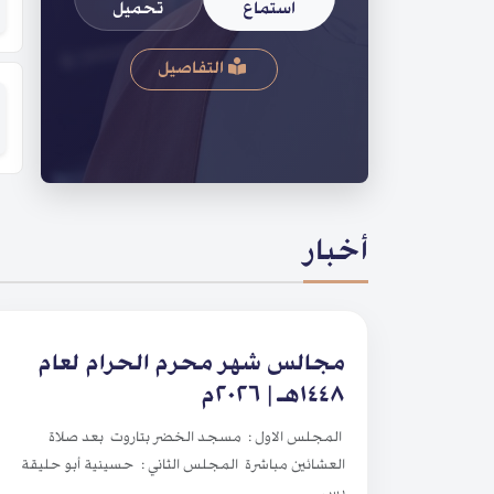
استماع
تحميل
التفاصيل
أخبار
مجالس شهر محرم الحرام لعام
١٤٤٨هـ | ٢٠٢٦م
المجلس الاول : مسجد الخضر بتاروت بعد صلاة
العشائين مباشرة المجلس الثاني : حسينية أبو حليقة
بس...