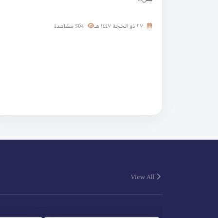
٢٧ ذو الحجة ١٤٤٧ هـ
504 مشاهدة
View All