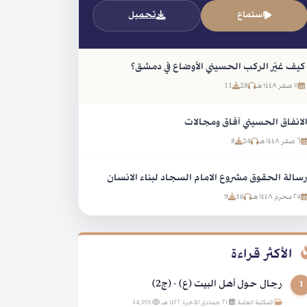
استماع
تحميل
كيف غيّر الركب الحسيني الأوضاع في دمشق؟
١١ صفر ١٤٤٨ هـ
28
11
لانفاق الحسيني آفاق ومجالات
٦ صفر ١٤٤٨ هـ
24
8
سالة الحقوق مشروع الامام السجاد لبناء الانسان
٢٥ محرم ١٤٤٨ هـ
16
9
الأكثر قراءة
رجال حول أهل البيت (ع) - (ج2)
1
المكتبة العامة
|
٢١ جمادى الآخرة ١٤٢٢ هـ
|
14,355