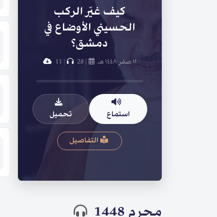
كيف غيّر الركب
الحسيني الأوضاع في
دمشق؟
١١ صفر ١٤٤٨ هـ
|
28
|
11
استماع
تحميل
التفاصيل
محرم 1448