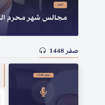
صدر لسماحته | سلسلة ا
الحسينية
صفر 1448
صفر 1448