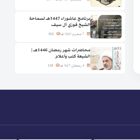
برنامج عاشوراء 1447هـ لسماحة
الشيخ فوزي آل سيف
٢ محرم ١٤٤٧ هـ
302
محاضرات شهر رمضان 1446هـ |
الشيعة كتب وأعلام
٥ رمضان ١٤٤٦ هـ
128