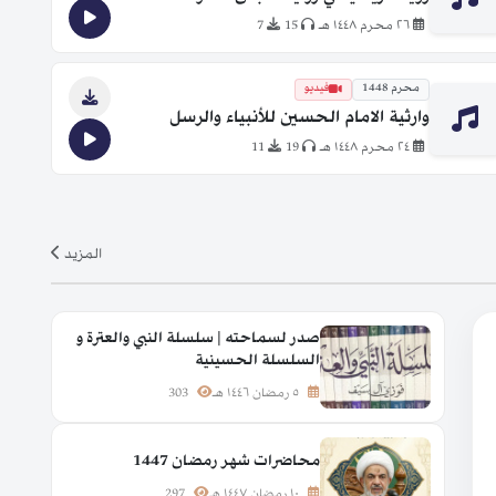
٢٦ محرم ١٤٤٨ هـ
15
7
محرم 1448
فيديو
وارثية الامام الحسين للأنبياء والرسل
٢٤ محرم ١٤٤٨ هـ
19
11
المزيد
صدر لسماحته | سلسلة النبي والعترة و
السلسلة الحسينية
٥ رمضان ١٤٤٦ هـ
303
محاضرات شهر رمضان 1447
١٠ رمضان ١٤٤٧ هـ
297