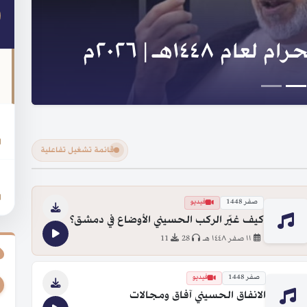
لنبي والعترة و السلسلة
ا
قائمة تشغيل تفاعلية
ر
صفر 1448
فيديو
كيف غيّر الركب الحسيني الأوضاع في دمشق؟
١١ صفر ١٤٤٨ هـ
28
11
صفر 1448
فيديو
الانفاق الحسيني آفاق ومجالات