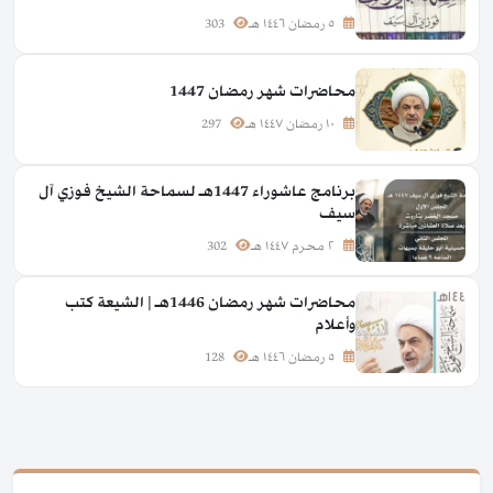
٥ رمضان ١٤٤٦ هـ
303
محاضرات شهر رمضان 1447
١٠ رمضان ١٤٤٧ هـ
297
برنامج عاشوراء 1447هـ لسماحة الشيخ فوزي آل
سيف
٢ محرم ١٤٤٧ هـ
302
محاضرات شهر رمضان 1446هـ | الشيعة كتب
وأعلام
٥ رمضان ١٤٤٦ هـ
128