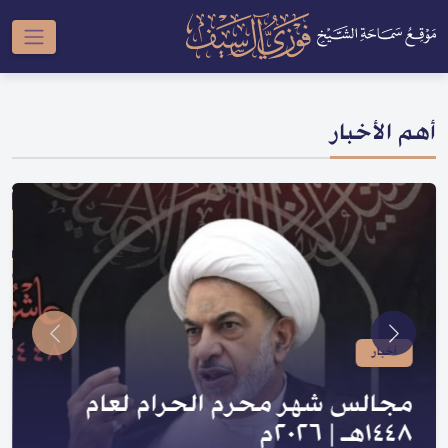
أهم الأخبار
أخبار
صدر لسماحته | سلسلة النبي والعترة
و السلسلة الحسينية