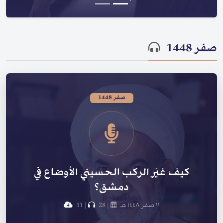
صفر 1448
صفر 1448
كيف غيّر الركب الحسيني الأوضاع في
دمشق؟
١١ صفر ١٤٤٨ هـ
|
28
|
11