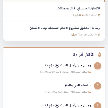
الانفاق الحسيني آفاق ومجالات
٦ صفر ١٤٤٨ هـ
24
8
رسالة الحقوق مشروع الامام السجاد لبناء الانسان
٢٥ محرم ١٤٤٨ هـ
15
9
الأكثر قراءة
رجال حول أهل البيت (ع) - (ج2)
1
المكتبة العامة
|
٢١ جمادى الآخرة ١٤٢٢ هـ
|
14,355
سلسلة النبي والعترة
2
المكتبة العامة
|
١٣ رمضان ١٤٤٦ هـ
|
14,275
رجال حول أهل البيت (ع) - (ج1)
3