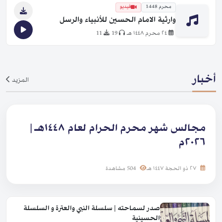
محرم 1448
فيديو
وارثية الامام الحسين للأنبياء والرسل
٢٤ محرم ١٤٤٨ هـ
19
11
أخبار
المزيد
مجالس شهر محرم الحرام لعام ١٤٤٨هـ |
٢٠٢٦م
٢٧ ذو الحجة ١٤٤٧ هـ
504 مشاهدة
صدر لسماحته | سلسلة النبي والعترة و السلسلة
الحسينية