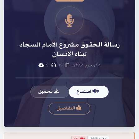
رسالة الحقوق مشروع الامام السجاد
لبناء الانسان
٢٥ محرم ١٤٤٨ هـ
|
15
|
9
استماع
تحميل
التفاصيل
محرم 1448
فيديو