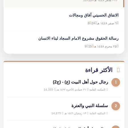
الانفاق الحسيني آفاق ومجالات
٦ صفر ١٤٤٨ هـ
24
8
رسالة الحقوق مشروع الامام السجاد لبناء الانسان
٢٥ محرم ١٤٤٨ هـ
15
9
الأكثر قراءة
رجال حول أهل البيت (ع) - (ج2)
1
المكتبة العامة
|
٢١ جمادى الآخرة ١٤٢٢ هـ
|
14,355
سلسلة النبي والعترة
2
المكتبة العامة
|
١٣ رمضان ١٤٤٦ هـ
|
14,275