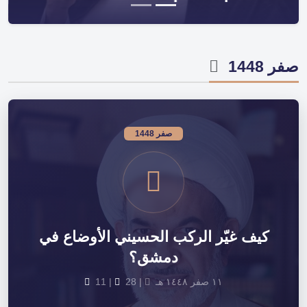
صفر 1448
صفر 1448
كيف غيّر الركب الحسيني الأوضاع في
دمشق؟
١١ صفر ١٤٤٨ هـ
|
28
|
11