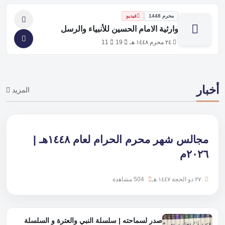
محرم 1448
فيديو
وارثية الامام الحسين للأنبياء والرسل
٢٤ محرم ١٤٤٨ هـ
19
11
أخبار
المزيد
مجالس شهر محرم الحرام لعام ١٤٤٨هـ |
٢٠٢٦م
٢٧ ذو الحجة ١٤٤٧ هـ
504 مشاهدة
صدر لسماحته | سلسلة النبي والعترة و السلسلة