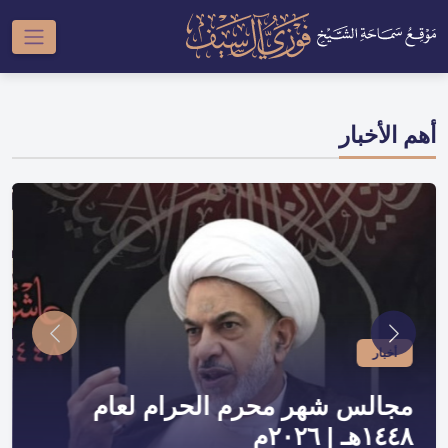
أهم الأخبار
أخبار
صدر لسماحته | سلسلة النبي والعترة
و السلسلة الحسينية