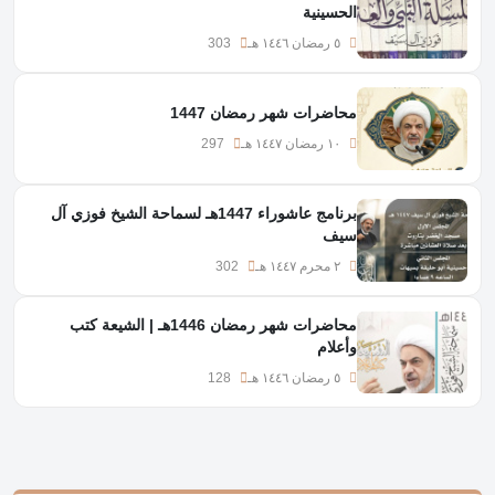
الحسينية
٥ رمضان ١٤٤٦ هـ
303
محاضرات شهر رمضان 1447
١٠ رمضان ١٤٤٧ هـ
297
برنامج عاشوراء 1447هـ لسماحة الشيخ فوزي آل
سيف
٢ محرم ١٤٤٧ هـ
302
محاضرات شهر رمضان 1446هـ | الشيعة كتب
وأعلام
٥ رمضان ١٤٤٦ هـ
128