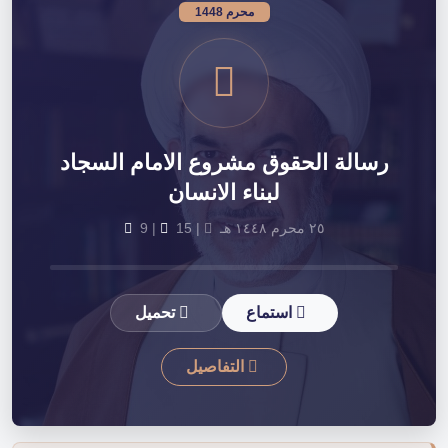
محرم 1448
رسالة الحقوق مشروع الامام السجاد
لبناء الانسان
٢٥ محرم ١٤٤٨ هـ
|
15
|
9
استماع
تحميل
التفاصيل