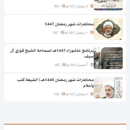
٥ رمضان ١٤٤٦ هـ
303
محاضرات شهر رمضان 1447
١٠ رمضان ١٤٤٧ هـ
297
برنامج عاشوراء 1447هـ لسماحة الشيخ فوزي آل
سيف
٢ محرم ١٤٤٧ هـ
302
محاضرات شهر رمضان 1446هـ | الشيعة كتب
وأعلام
٥ رمضان ١٤٤٦ هـ
128