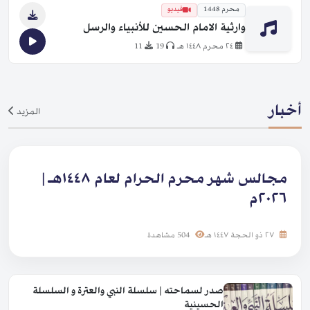
محرم 1448
فيديو
وارثية الامام الحسين للأنبياء والرسل
٢٤ محرم ١٤٤٨ هـ
19
11
أخبار
المزيد
مجالس شهر محرم الحرام لعام ١٤٤٨هـ |
٢٠٢٦م
٢٧ ذو الحجة ١٤٤٧ هـ
504 مشاهدة
صدر لسماحته | سلسلة النبي والعترة و السلسلة
الحسينية