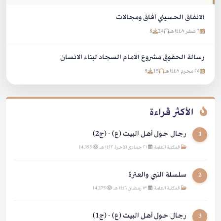
الانفاق الحسيني آفاق ومجالات
٦ صفر ١٤٤٨ هـ
24
8
رسالة الحقوق مشروع الامام السجاد لبناء الانسان
٢٥ محرم ١٤٤٨ هـ
15
9
الأكثر قراءة
رجال حول أهل البيت (ع) - (ج2)
1
المكتبة العامة
|
٢١ جمادى الآخرة ١٤٢٢ هـ
|
14,355
سلسلة النبي والعترة
2
المكتبة العامة
|
١٣ رمضان ١٤٤٦ هـ
|
14,275
رجال حول أهل البيت (ع) - (ج1)
3