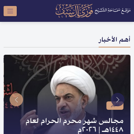
أهم الأخبار
أخبار
صدر لسماحته | سلسلة النبي والعترة
و السلسلة الحسينية