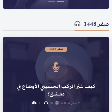
صفر 1448
صفر 1448
كيف غيّر الركب الحسيني الأوضاع في
دمشق؟
١١ صفر ١٤٤٨ هـ
|
28
|
11